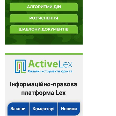
конституційного ладу, не може бути дотичною до
реалізації волевиявлення народу, її члени –
висуватися на виборах у ролі кандидатів.
Хронологічна лінія розвитку феномена невдовзі
охопить черговий етап – заборону Комуністичної
партії Німеччини разом з органами преси в 1956 році.
Німецька конституційна модель є взірцем витонченої
юридичної техніки, яка майстерно поєднує захист
індивідуальних прав із забезпеченням суспільного
блага. Народжена на попелищі масштабної війни,
Конституція Німеччини зразка 1949 року стала не
лише правовим актом, а дієвим важелем
стримування, здатним протидіяти внутрішнім
загрозам. Спираючись на класичні теорії суспільного
договору, документ вирішив, здавалося б,
парадоксальну дилему: як захистити свободу, не
допустивши її переродження в суцільну
вседозволеність? Відповідь німецькі державотворці