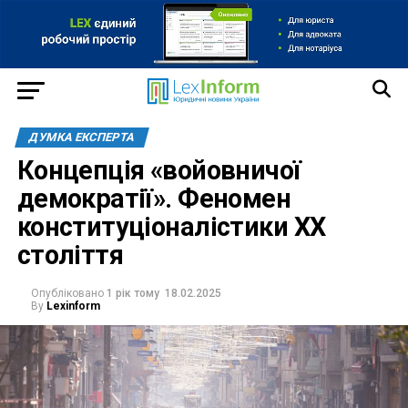
ДУМКА ЕКСПЕРТА
Концепція «войовничої
демократії». Феномен
конституціоналістики XX
століття
Опубліковано
1 рік тому
18.02.2025
By
Lexinform