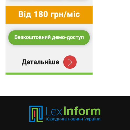
знайшли в статті 18 Конституції, яка дозволяє
обмежувати основоположні права, такі, як свобода
слова, друку, зібрань або об’єднань, осіб, які
використовують вказані права для підриву буттєвого
порядку країни.
Цей механізм не вичерпується цензурою чи
формальними превентивними обмеженнями. Радше
це своєрідна «юридична броня», що концептуально
окреслює «ціну свободи»: зловживання нею з метою
руйнування демократії може спричинити її легітимну
втрату. Стаття 21 Конституції доповнює відповідний
апарат, концентруючи увагу на колективних суб’єктах
– політичних партіях. Вона передбачає можливість
заборони партій, які провадять програмну діяльність
всупереч основам вільного конституційного ладу.
«Демократія, яка здатна себе захистити» як
парадигмальна матриця глибинно вкорінилася в