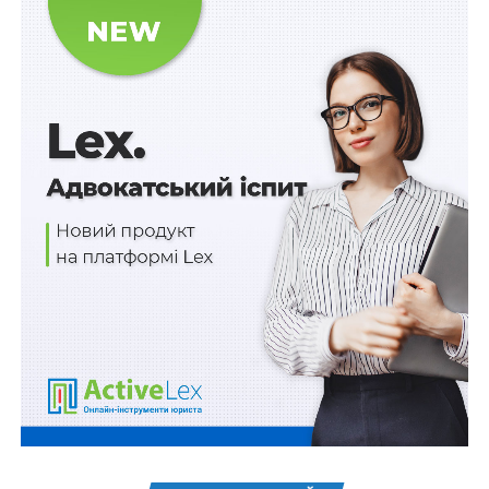
рухам (зокрема, йдеться про тогочасні італійський
фашизм та радянський комунізм), здатним підривати
підвалини конституційного ладу та примат суверенної
влади. Власне останні небезпеки, завуальовані під
виглядом легітимності, Карл Левенштайн резонно
співставляв з образом троянського коня, вдаючись
до алюзії на міф Стародавньої Греції.
Історичний вимір розвитку концепту
У 1937 році на шпальтах американського видання
«American Political Science Review» Карл Левенштайн,
німецький вченийюрист та політолог, опублікував
науковий доробок під назвою «Войовнича демократія
та фундаментальні права». Наскрізним лейтмотивом
цієї праці конституціоналіста було піднесення
демократії по закінченні Першої світової війни. У
фокусі уваги науковця знаходилися передусім країни
центральної та східної Європи, демократичний лад