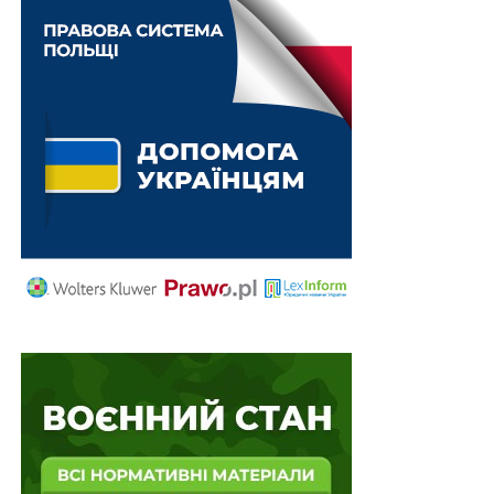
добровільну співпрацю з представником
приватної військової компанії «вагнер» рф,
збирала і передавала ворогу інформацію про
переміщення підрозділів і техніки ЗСУ,
утворюють склад державної зради
Первісні початки доктринального підходу
трансформуються в правову матерію та юридичну
практику вже 1952 року, опісля Другої світової війни.
Саме тоді Федеральний Конституційний суд ФРН
ухвалив рішення про заборону Соціалістичної партії
Німеччини, тим самим надавши юридичне
обрамлення концепції. Аргументація даного
хрестоматійного рішення вибудовувалася навколо
смислового конструкту «вільний демократичний
лад». Конституційний Суд констатував споріднення
соціалістичної партії з нацистською, невиконання
членами партії владних актів, зневагу до державних
символів тощо. Зрештою партія, що посягає на засади