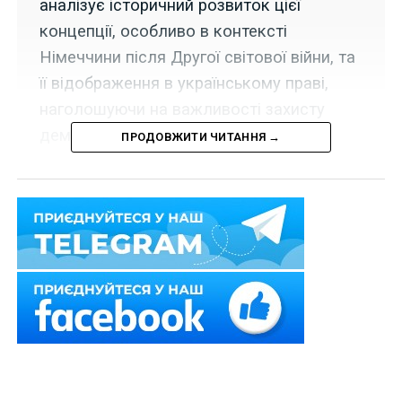
аналізує історичний розвиток цієї
концепції, особливо в контексті
Німеччини після Другої світової війни, та
її відображення в українському праві,
наголошуючи на важливості захисту
демократії від внутрішніх загроз.
ПРОДОВЖИТИ ЧИТАННЯ →
Концепція
«войовничої
демократії»
належить до
фундаментальних
теоретичних
здобутків науки