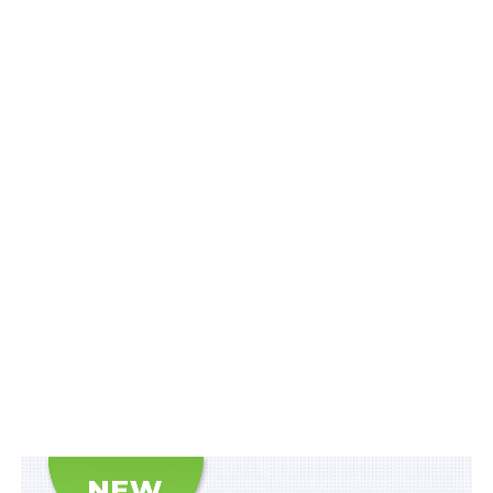
Національного
авіаційного університету
переживає бурхливий
розвиток комп’ютеризації всіх
сфер життя. Це надає
нові
можливості розвитку національних економік.
Поширення інформаційних технологій має й свій
негативний аспект: це відкриває шлях до
антисоціальної та злочинної поведінки. Комп’ютерні
системи й мережі містять у собі нові, дуже досконалі
та досить потужні можливості використання їх для
вчинення невідомих раніше міждержавних
правопорушень, а також для скоєння традиційних
злочинів, але нетрадиційними засобами.
Глобальна електроннокомунікаційна
кіберзлочинність: виклики і загрози цивілізаційного
розвитку