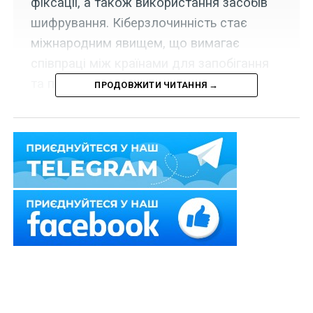
фіксації, а також використання засобів
шифрування. Кіберзлочинність стає
міжнародним явищем, що вимагає
співпраці між країнами для запобігання
та протидії.
ПРОДОВЖИТИ ЧИТАННЯ →
У наш
час
людство
Микола МАЛІЙ,
директор правничої
компанії ТОВ «АЮР-
Петро БІЛЕНЧУК,
КОНСАЛТИНГ»
професор