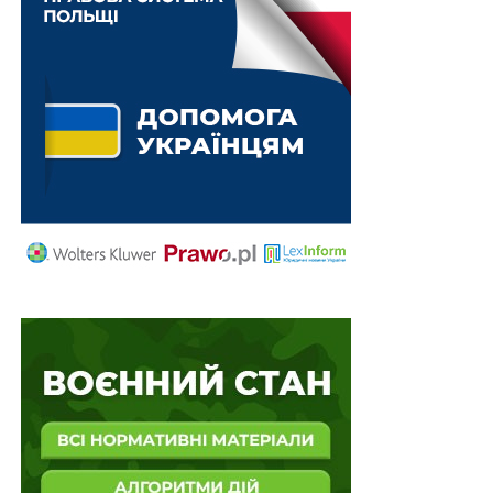
екологічних, воєнних, транспортних тощо. Це
обумовлено тим, що введення сучасної системи
електронного управління повітряним, автомобільним,
залізничним, річковим, морським рухом та
трубопроводним транс портом, поширення
телекомунікаційної мережі в освіті, науці і практиці,
впровадження системи електронних платежів,
використання комп’ютерів у діяльності органів
законодавчої, виконавчої, судової влади,
правоохоронних органів та керуванні військами
значно розширили сферу діяльності для хакерів,
кракерів, кібершахраїв та кібертерористів.
Поняття й сутність кіберзлочинності
Протягом 1990—2019 років нами вивчаються питання,
пов’язані з бурхливим розвитком унікального
феномена, відомого в усьому світі під назвою
«кібертероризм», «кіберзлочинність», «комп’ютерна