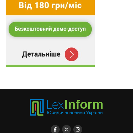
злочинність — це міжнародне явище, рівень якого
тісно пов’язаний з політичним, економічним,
військовим рівнем розвитку суспільства в різних
державах та регіонах. При цьому менш розвинуті в
технічному відношенні країни завдяки діяльності
міжнародних правоохоронних і правозахисних
організацій мають можливість використати досвід
більш розвинутих країн для запобігання, протидії та
викриття комп’ютерних злочинів. Загальні світові
тенденції вчинення кіберзлочинів, арсенал злочинних
засобів, методів і технологій запобігання
кіберзлочинам у різні відрізки часу є типовими,
однаковими для різних країн, оскільки це базується
на єдності технічної бази, якою користуються
кіберзлочинці.
Характерні риси комп’ютерної злочинності
На сьогодні характерними рисами комп’ютерної