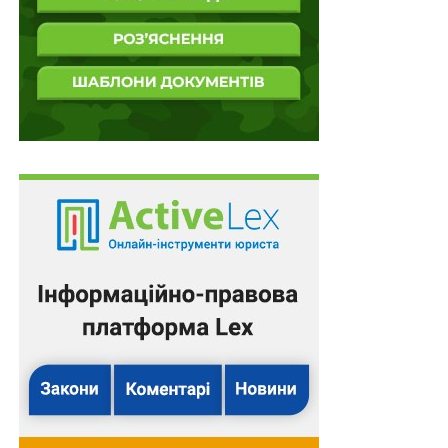
злочинність». На сьогоднішній день це поняття
включає всі протизаконні дії, при яких електронне
опрацювання інформації було знаряддям їх скоєння
або об’єктом. Таким чином у це коло проблем
потрапили не лише злочини, безпосередньо пов’язані
з комп’ютерами, електронно-комунікаційними
системами й мережами, але й такі, як шахрайство з
кредитними магнітними картками, злочини у галузі
телекомунікацій (шахрайство з оплатою міжнародних
телефонних переговорів), незаконне використання
банківської мережі електронних платежів, програмне
«піратство», шахрайство з використанням ігрових
автоматів та багато інших злочинів. До цієї групи
також відносяться питання, пов’язані з використанням
електронних доказів комп’ютерного походження, які
використовуються при запобіганні і розслідуванні
традиційних злочинів.
Водночас слід зазначити, що сьогодні комп’ютерна