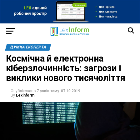
ДУМКА ЕКСПЕРТА
Космічна й електронна
кіберзлочинність: загрози і
виклики нового тисячоліття
Опубліковано
7 років тому
07.10.2019
By
Lexinform