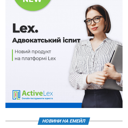
Аналіз слідчої і судової практики світ у свідчить, що
вже сьогодні фактично виникають нові загрози
формування міждержавної (транскордонної,
транснаціональної, трансконтинентальної,
планетарної) кіберзлочинності. Крім того, відомо, що
комп’ютерні злочини наносять великі політичні,
економічні, екологічні збитки, оскільки суспільство
стає все більш і більш залежним від роботи
комп’ютеризованих систем і мереж у різноманітних
сферах суспільного життя — від керування рухом
літаків та поїздів до медичного обслуговування й
національної кібербезпеки. Іноді навіть невеличкий
збій у функціонуванні таких систем може привести до
реальної загрози життю людей. Стрімке зростання
глобальних електронних комп’ютерних
комунікаційних мереж, а також можливість
підключення до них навіть через звичайні бездротові
телефонні лінії, посилюють можливості їх
НОВИНИ НА ЕМЕЙЛ
використання однією особою, групою осіб,