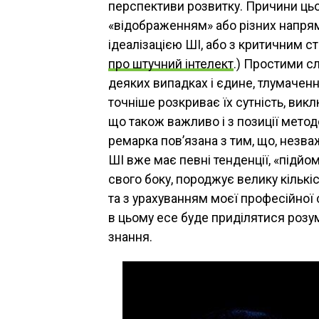
перспективи розвитку. Причини цьог
«відображенням» або різних напрям
ідеалізацією ШІ, або з критичним с
про штучний інтелект
.) Простими сл
деяких випадках і єдине, тлумаченн
точніше розкриває їх сутність, вик
що також важливо і з позиції мето
ремарка пов’язана з тим, що, незва
ШІ вже має певні тенденції, «підйоми
свого боку, породжує велику кількіс
та з урахуванням моєї професійної
в цьому есе буде приділятися розу
знання.