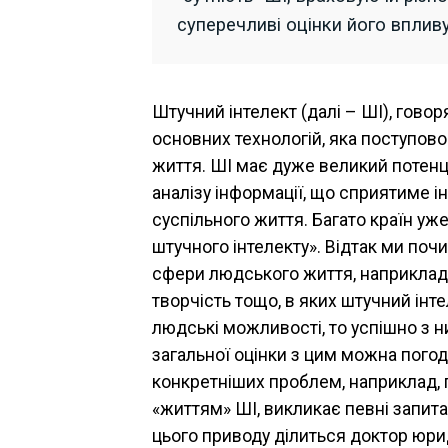
суперечливі оцінки його впливу
Штучний інтелект (далі – ШІ), говор
основних технологій, яка поступово
життя. ШІ має дуже великий потенц
аналізу інформації, що сприятиме і
суспільного життя. Багато країн уж
штучного інтелекту». Відтак ми по
сфери людського життя, наприклад, 
творчість тощо, в яких штучний ін
людські можливості, то успішно з н
загальної оцінки з цим можна пого
конкретніших проблем, наприклад, 
«життям» ШІ, викликає певні запита
цього приводу ділиться доктор юрид