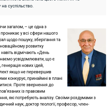
 на суспільство.
ячи загалом, – це одна з
 проникає у всі сфери нашого
іал щодо пошуку, зберігання та
нноваційному розвитку
е навіть відмічають «День
чинаємо усвідомлювати, що є
генерація нових ідей,
телект якщо не перевершив
ими конкурує, принаймні в плані
дитися. Проте звернення до
пов’язаних із правовим
ння, які потребують аналізу. Своїми роздумами з
ичний наук, доктор теології, професор, член-