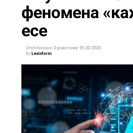
феномена «каж
есе
Опубліковано
2 роки тому
05.02.2025
By
Lexinform