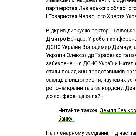
Львівським національним медичним
партнерства Львівського обласного
і Товариства Червоного Хреста Укра
Відкрив дискусію ректор Львівсько
Дмитро Бондар. У роботі конференці
ДСНС України Володимир Демчук, ди
України Олександр Тарасенко та на
забезпечення ДСНС України Наталі
стали понад 800 представників орг
закладів вищої освіти, наукових уст
регіонів країни та з-за кордону. Де
до конференції онлайн.
Читайте також
:
Земля без кор
банку»
На пленарному засіданні, під час па