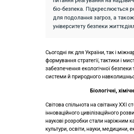
питання реагування на надзвича
біо-безпека. Підкреслюється р
для подолання загроз, а також
університету безпеки життєдіял
Сьогодні як для України, так і між
формування стратегії, тактики і мис
забезпечення екологічної безпеки
системи й природного навколишнь
Біологічні, хіміч
Світова спільнота на світанку ХХІ с
інноваційного цивілізаційного розвитк
наукові розробки стали наріжним
культури, освіти, науки, медицини, е