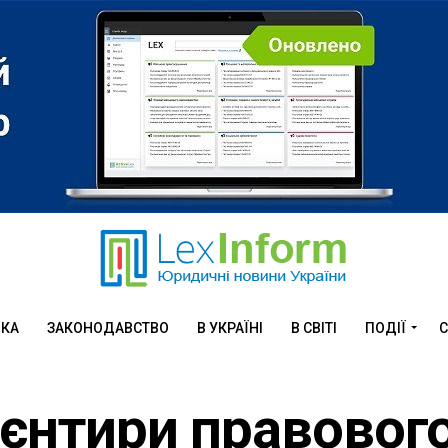
ИКА
ЗАКОНОДАВСТВО
В УКРАЇНІ
В СВІТІ
ПОДІЇ
С
ієнтири правового