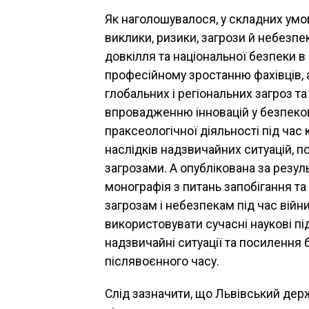
Як наголошувалося, у складних умо
виклики, ризики, загрози й небезпе
довкілля та національної безпеки в
професійному зростанню фахівців, 
глобальних і регіональних загроз т
впровадженню інновацій у безпекову
праксеологічної діяльності під час 
наслідків надзвичайних ситуацій, п
загрозами. А опублікована за резу
монографія з питань запобігання та
загрозам і небезпекам під час війн
використовувати сучасні наукові п
надзвичайні ситуації та посилення б
післявоєнного часу.
Слід зазначити, що Львівський дер