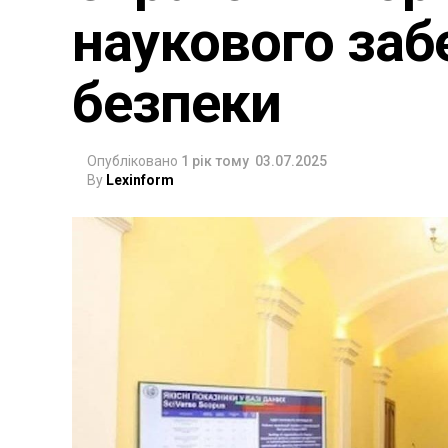
наукового заб
безпеки
Опубліковано
1 рік тому
03.07.2025
By
Lexinform