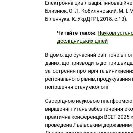
Електронна цивілізація: інноваційне
Близнюк, О. Л. Кобилянський, М. І. Ма
Біленчука. К.:УкрДГРІ, 2018. с.13).
Читайте також
:
Наукові устан
дослідницьких цілей
Відомо, що сучасний світ тоне в по
даних, що призводить до пришвидш
загострення протиріч та виникнення
регіонального рівнів, продукування 
погіршення стану екології.
Своєрідною науковою платформою дл
вирішенні питань забезпечення еко
практична конференція BCET 2025 «Біо
проведена Львівським державним у