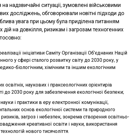
на надзвичайні ситуації, зумовлені військовими
ових досліджень, обговорювали новітні підходи до
облива увага при цьому була приділена питанням
х дій на довкілля, ризикам і загрозам техногенних
стосовно:
алізації ініціативи Саміту Організації Об’єднаних Націй
ого у сфері сталого розвитку світу до 2030 року, у
 медико-біологічним, хімічним та іншим екологічним
их освітніх, наукових і праксеологічних орієнтирів
іті до 2030 року для забезпечення екологічної безпеки;
 науки і практики в еру електронної комунікації,
тальних основ екологічної системи та природного
изиків, загроз і небезпек, зокрема створення освітньо-
ровадження креативної освіти і науки, використання
 технологій нового тисячоліття.