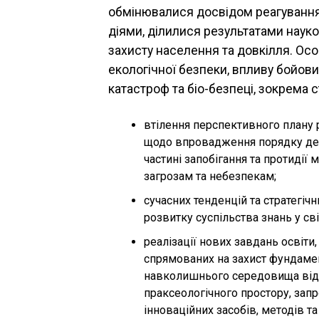
обмінювалися досвідом реагування 
діями, ділилися результатами наук
захисту населення та довкілля. Ос
екологічної безпеки, впливу бойови
катастроф та біо-безпеці, зокрема 
втілення перспективного плану ре
щодо впровадження порядку денн
частині запобігання та протидії
загрозам та небезпекам;
сучасних тенденцій та стратегічн
розвитку суспільства знань у св
реалізації нових завдань освіти,
спрямованих на захист фундамен
навколишнього середовища від р
праксеологічного простору, зап
інноваційних засобів, методів та