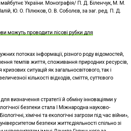
 майбутнє України. Монографія/ П. Д. Біленчук, М. М.
лій, Ю. О. Пілюков, О. В. Соболєв, за заг. ред. П. Д.
ови можуть проводити лісові рубки для
тужних потоках інформації, різного роду відомостей,
ення темпів життя, споживання природних ресурсів,
 кризових ситуацій як загальносвітового, так і
величезної кількості відходів, сміття, суттєвого
я визначення стратегії й обміну інноваціями у
логічної безпеки стала І Міжнародна науково-
логічні, хімічні та екологічні загрози під час війни»,
ніверситетом безпеки життєдіяльності спільно зі