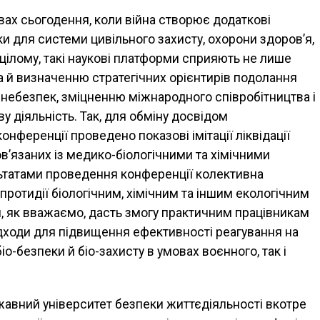
вах сьогодення, коли війна створює додаткові
ки для системи цивільного захисту, охорони здоров’я,
 цілому, такі наукові платформи сприяють не лише
а й визначенню стратегічних орієнтирів подолання
а небезпек, зміцненню міжнародного співробітництва і
 діяльність. Так, для обміну досвідом
конференції проведено показові імітації ліквідації
ов’язаних із медико-біологічними та хімічними
льтатами проведення конференції колективна
 протидії біологічним, хімічним та іншим екологічним
и, як вважаємо, дасть змогу практичним працівникам
ідходи для підвищення ефективності реагування на
іо-безпеки й біо-захисту в умовах воєнного, так і
жавний університет безпеки життєдіяльності вкотре