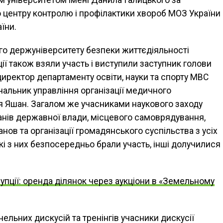
 університетом імені Данила Галицького за
 центру контролю і профілактики хвороб МОЗ України
їни.
го держуніверситету безпеки життєдіяльності
ї також взяли участь і виступили заступник голови
ректор департаменту освіти, науки та спорту МВС
чальник управління організації медичного
я Яшан. Загалом же учасниками наукового заходу
анів державної влади, місцевого самоврядування,
анов та організації громадянського суспільства з усіх
які з них безпосередньо брали участь, інші долучилися
упції: оренда ділянок через аукціони в «Земельному
нельних дискусій та тренінгів учасники дискусії