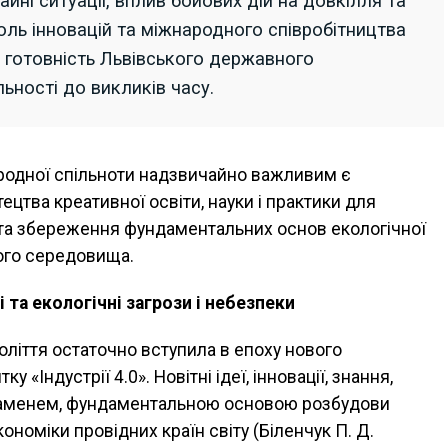
йні ситуації, вплив бойових дій на довкілля та
оль інновацій та міжнародного співробітництва
 готовність Львівського державного
ьності до викликів часу.
народної спільноти надзвичайно важливим є
тецтва креативної освіти, науки і практики для
 та збереження фундаментальних основ екологічної
ого середовища.
ні та екологічні загрози і небезпеки
толіття остаточно вступила в епоху нового
у «Індустрії 4.0». Новітні ідеї, інновації, знання,
 каменем, фундаментальною основою розбудови
кономіки провідних країн світу (Біленчук П. Д.