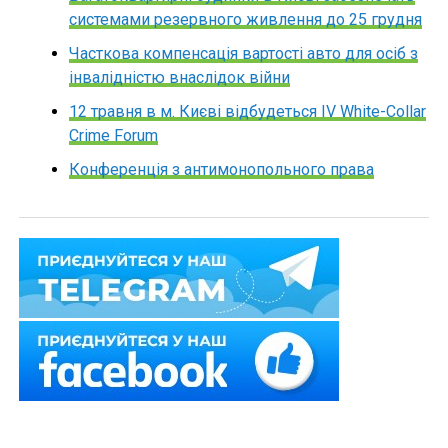
системами резервного живлення до 25 грудня
Часткова компенсація вартості авто для осіб з
інвалідністю внаслідок війни
12 травня в м. Києві відбудеться ІV White-Collar
Crime Forum
Конференція з антимонопольного права