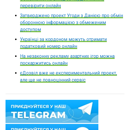
перевірити онлайн
Затверджено проект Угоди з Данією про обмін
оборонною інформацією з обмеженим
доступом
Українці за кордоном можуть отримати
податковий номер онлайн
На незаконну рекламу азартних ігор можна
поскаржитись онлайн
єДозвіл вже не експериментальний проект,
але ще не повноцінний сервіс