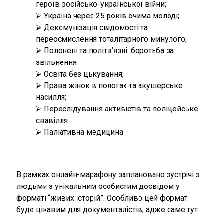
героїв російсько-української війни;
⮚ Україна через 25 років очима молоді;
⮚ Декомунізація свідомості та
переосмислення тоталітарного минулого;
⮚ Полонені та політв’язні: боротьба за
звільнення;
⮚ Освіта без цькування;
⮚ Права жінок в пологах та акушерське
насилля;
⮚ Переслідування активістів та поліцейське
свавілля
⮚ Паліативна медицина
В рамках онлайн-марафону заплановано зустрічі з
людьми з унікальним особистим досвідом у
форматі “живих історій”. Особливо цей формат
буде цікавим для документалістів, адже саме тут