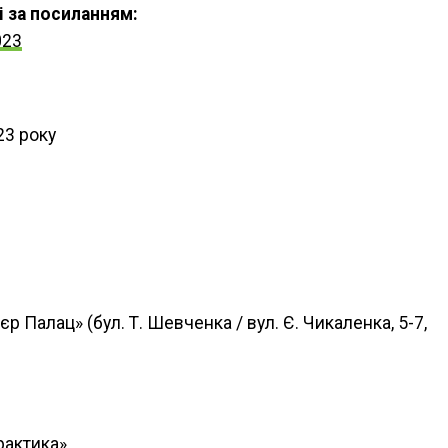
і за посиланням:
023
23 року
р Палац» (бул. Т. Шевченка / вул. Є. Чикаленка, 5-7,
рактика»