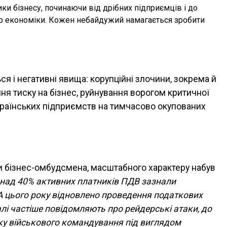
ики бізнесу, починаючи від дрібних підприємців і до
фер економіки. Кожен небайдужий намагається зробити
ся і негативні явища: корупційні злочини, зокрема й
ня тиску на бізнес, руйнування ворогом критичної
країнських підприємств на тимчасово окупованих
ди бізнес-омбудсмена, масштабного характеру набув
понад 40% активних платників ПДВ зазнали
 А цього року відновлено проведення податкових
лі частіше повідомляють про рейдерські атаки, до
ку військового командування під виглядом