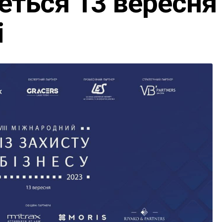
деться 13 вересня
і