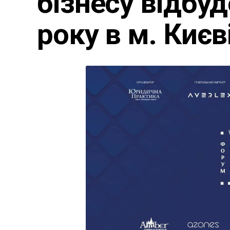
бізнесу відбу
року в м. Києв