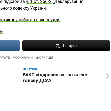
о підозри за
ч. 1 ст. 366-2
(Декларування
ьного кодексу України.
антикорупційного правосуддя
ни
Твітнути
УТАТИ
КК УКРАЇНИ
КОРУПЦІЯ
НАСТУПНА
ВАКС відправив за ґрати екс-
голову ДСАУ