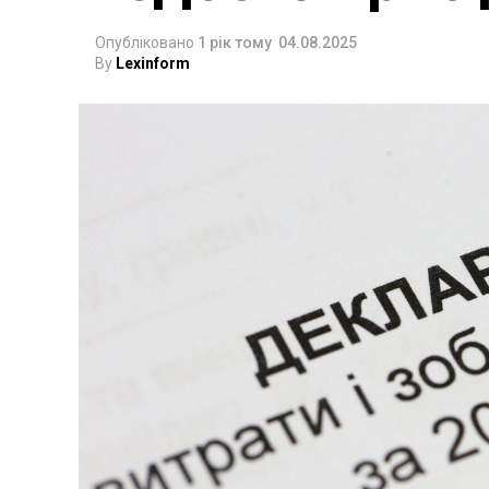
Опубліковано
1 рік тому
04.08.2025
By
Lexinform