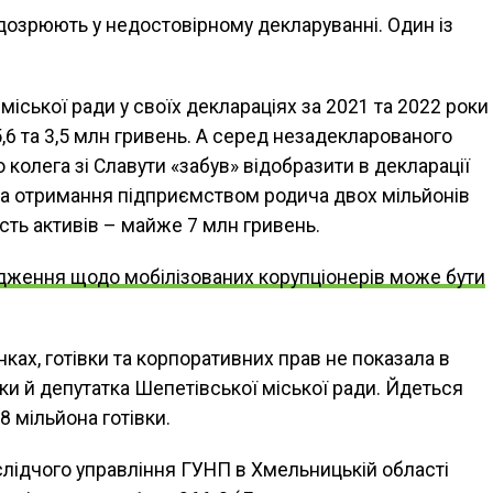
ідозрюють у недостовірному декларуванні. Один із
міської ради у своїх деклараціях за 2021 та 2022 роки
5,6 та 3,5 млн гривень. А серед незадекларованого
о колега зі Славути «забув» відобразити в декларації
та отримання підприємством родича двох мільйонів
сть активів – майже 7 млн гривень.
дження щодо мобілізованих корупціонерів може бути
нках, готівки та корпоративних прав не показала в
оки й депутатка Шепетівської міської ради. Йдеться
8 мільйона готівки.
і слідчого управління ГУНП в Хмельницькій області