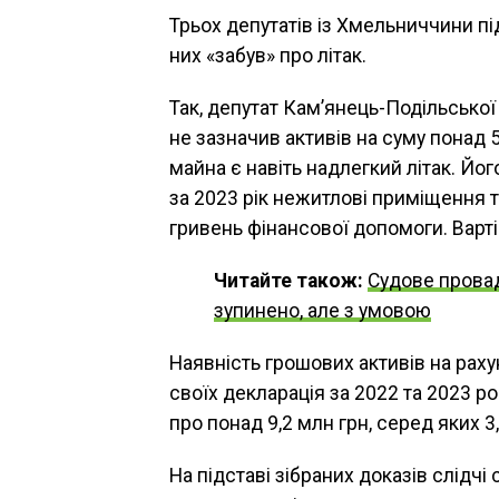
Трьох депутатів із Хмельниччини п
них «забув» про літак.
Так, депутат Кам’янець-Подільської 
не зазначив активів на суму понад 
майна є навіть надлегкий літак. Йог
за 2023 рік нежитлові приміщення 
гривень фінансової допомоги. Варті
Читайте також:
Судове прова
зупинено, але з умовою
Наявність грошових активів на раху
своїх декларація за 2022 та 2023 р
про понад 9,2 млн грн, серед яких 3,
На підставі зібраних доказів слідч