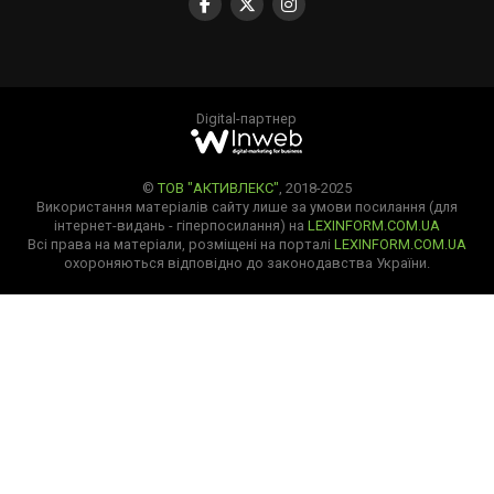
Digital-партнер
©
ТОВ "АКТИВЛЕКС"
, 2018-2025
Використання матеріалів сайту лише за умови посилання (для
інтернет-видань - гіперпосилання) на
LEXINFORM.COM.UA
Всі права на матеріали, розміщені на порталі
LEXINFORM.COM.UA
охороняються відповідно до законодавства України.