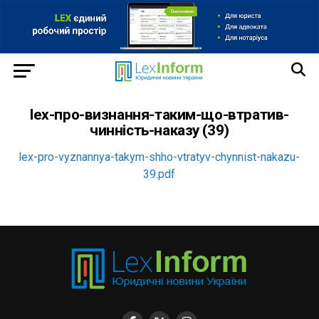
lex-про-визнання-таким-що-втратив-
чинність-наказу (39)
lex-pro-vyznannya-takym-shho-vtratyv-chynnist-nakazu-
39.pdf