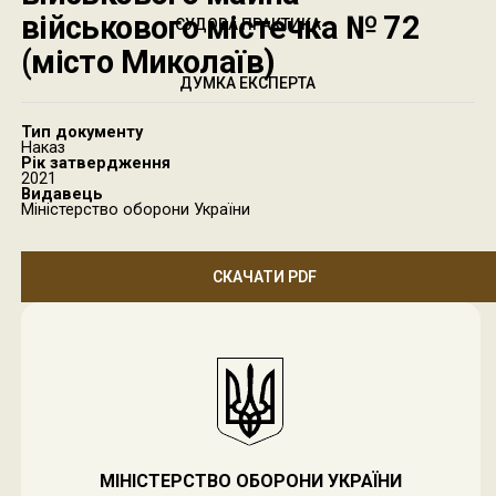
військового містечка № 72
СУДОВА ПРАКТИКА
(місто Миколаїв)
ДУМКА ЕКСПЕРТА
Тип документу
Наказ
Рік затвердження
2021
Видавець
Міністерство оборони України
СКАЧАТИ PDF
МІНІСТЕРСТВО ОБОРОНИ УКРАЇНИ