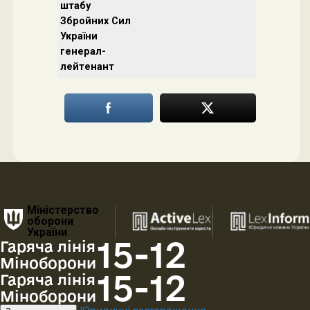
штабу
Збройних Сил
України
генерал-
лейтенант
Міністерство
оборони
України
15-12
Гаряча лінія
Міноборони
15-12
Гаряча лінія
Міноборони