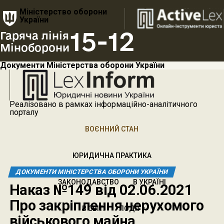
Міністерство оборони
України
15-12
Гаряча лінія
Міноборони
Документи Міністерства оборони України
Реалізовано в рамках інформаційно-аналітичного
порталу
ВОЄННИЙ СТАН
ЮРИДИЧНА ПРАКТИКА
ДОКУМЕНТИ МІНІСТЕРСТВА ОБОРОНИ УКРАЇНИ
ЗАКОНОДАВСТВО
В УКРАЇНІ
Наказ №149 від 02.06.2021
Про закріплення нерухомого
В СВІТІ
ПОДІЇ
військового майна