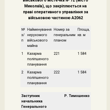
військового містечка № 72 (місто
Миколаїв), що закріплюється на
праві оперативного управління за
військовою частиною А2062
№
Найменування
Номер за
Площа,
з/
нерухомого
генеральним
кв. м
п
військового
планом
майна
1
Казарма
221
1 584
поліпшеного
планування
2
Казарма
222
1 584
поліпшеного
планування
Заступник
Р. Тимошенко
начальника
Генерального