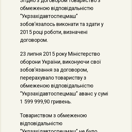
Згідно з договором товариство з
обмеженою відповідальністю
“Укрзахідавтоспецмаш”
зобов’язалось виконати та здати у
2015 році роботи, визначені
договором.
23 липня 2015 року Міністерство
оборони України, виконуючи свої
зобов’язання за договором,
перерахувало товариству з
обмеженою відповідальністю
“Укрзахідавтоспецмаш” аванс у сумі
1 599 999,90 гривень.
Товариством з обмеженою
відповідальністю
“Укрзахідавтоспецмаш” не було