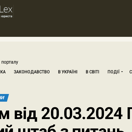
 порталу
ИКА
ЗАКОНОДАВСТВО
В УКРАЇНІ
В СВІТІ
ПОДІЇ
С
НИ
 від 20.03.2024 
й штаб з питань