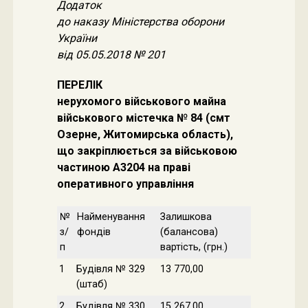
Додаток
до наказу Міністерства оборони
України
від 05.05.2018 № 201
ПЕРЕЛІК
нерухомого військового майна
військового містечка № 84 (смт
Озерне, Житомирська область),
що закріплюється за військовою
частиною А3204 на праві
оперативного управління
№
Найменування
Залишкова
з/
фондів
(балансова)
п
вартість, (грн.)
1
Будівля № 329
13 770,00
(штаб)
2
Будівля № 330
15 267,00