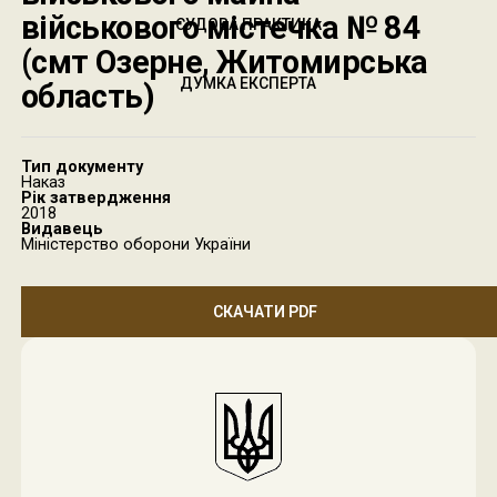
військового містечка № 84
СУДОВА ПРАКТИКА
(смт Озерне, Житомирська
ДУМКА ЕКСПЕРТА
область)
Тип документу
Наказ
Рік затвердження
2018
Видавець
Міністерство оборони України
СКАЧАТИ PDF