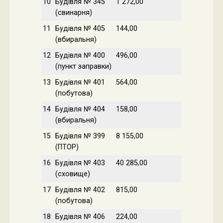
10
Будівля № 345
1 272,00
(свинарня)
11
Будівля № 405
144,00
(вбиральня)
12
Будівля № 400
496,00
(пункт заправки)
13
Будівля № 401
564,00
(побутова)
14
Будівля № 404
158,00
(вбиральня)
15
Будівля № 399
8 155,00
(ПТОР)
16
Будівля № 403
40 285,00
(сховище)
17
Будівля № 402
815,00
(побутова)
18
Будівля № 406
224,00