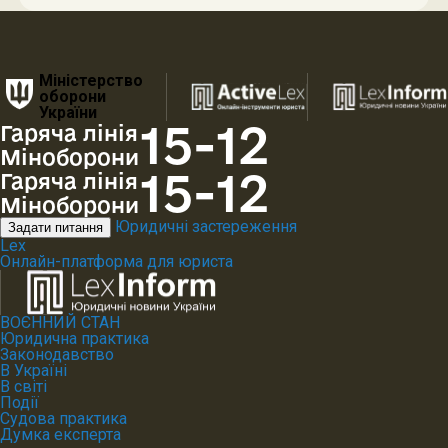
Міністерство
оборони
України
15-12
Гаряча лінія
Міноборони
15-12
Гаряча лінія
Міноборони
Юридичні застереження
Задати питання
Lex
Онлайн-платформа для юриста
ВОЄННИЙ СТАН
Юридична практика
Законодавство
В Україні
В світі
Події
Судова практика
Думка експерта