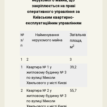
нерухомого майна, що
закріплюється на праві
оперативного управління за
Київським квартирно-
експлуатаційним управлінням
Загальна
№
Найменування
з/
нерухомого майна
площа,
п
2
м
1
2
3
1
Квартира № 1 у
39,2
житловому будинку № 3
по вулиці Миколи
Хвильового у місті Києві
2
Квартира № 2 у
55,7
житловому будинку № 3
по вулиці Миколи
Хвильового у місті Києві