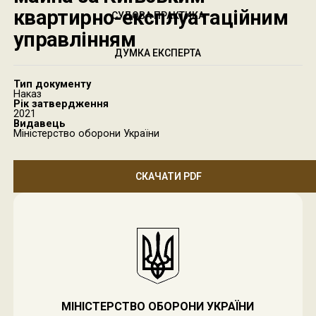
квартирно-експлуатаційним
СУДОВА ПРАКТИКА
управлінням
ДУМКА ЕКСПЕРТА
Тип документу
Наказ
Рік затвердження
2021
Видавець
Міністерство оборони України
СКАЧАТИ PDF
МІНІСТЕРСТВО ОБОРОНИ УКРАЇНИ