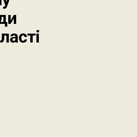
ади
ласті