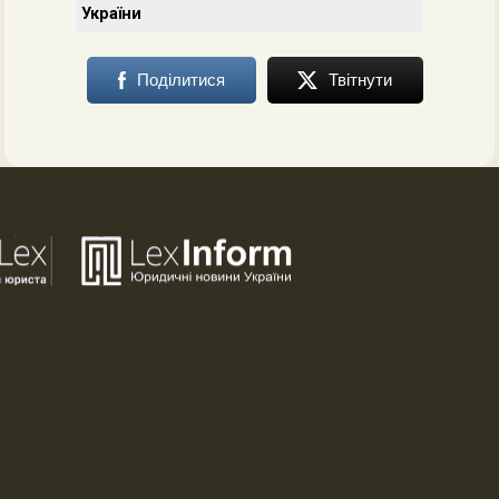
України
Поділитися
Твітнути