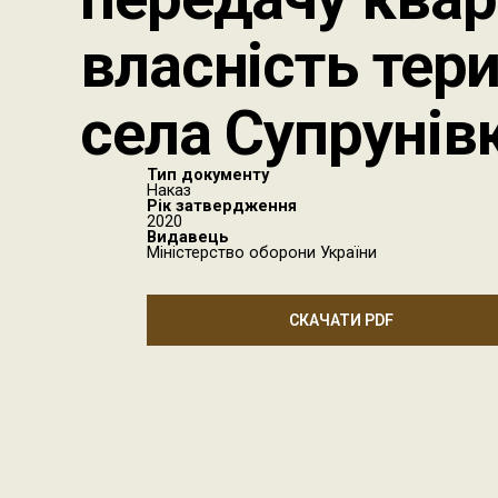
власність тер
села Супрунів
Тип документу
Наказ
Рік затвердження
2020
Видавець
Міністерство оборони України
СКАЧАТИ PDF