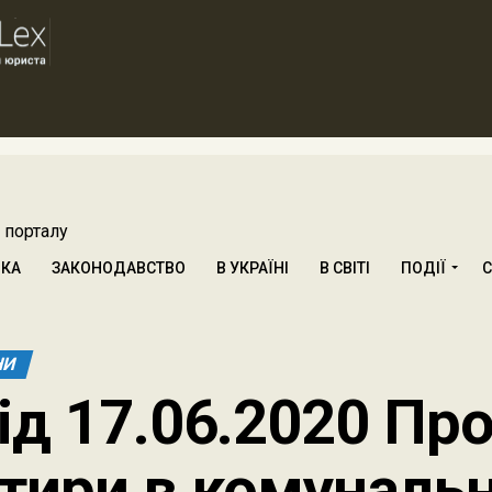
 порталу
ИКА
ЗАКОНОДАВСТВО
В УКРАЇНІ
В СВІТІ
ПОДІЇ
С
НИ
ід 17.06.2020 Пр
тири в комуналь