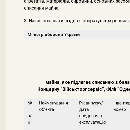
агрегатів, матеріалів, сировини, основних засоб
списання майна.
3. Наказ розіслати згідно з розрахунком розсилк
Міністр оборони України
майна, яке підлягає списанню з бала
Концерну “Військторгсервіс”, Філії “Оде
№
Найменування
Рік випуску/
Інвента
об’єкта
дата
номер
з/
введення в
п
експлуатацію