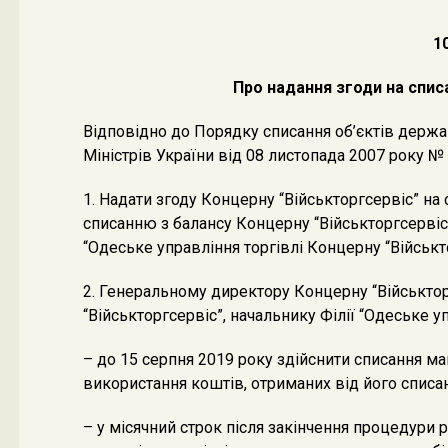
1
Про надання згоди на спис
Відповідно до Порядку списання об’єктів держа
Міністрів України від 08 листопада 2007 року № 
1. Надати згоду Концерну “Військторгсервіс” на
списанню з балансу Концерну “Військторгсервіс”,
“Одеське управління торгівлі Концерну “Військто
2. Генеральному директору Концерну “Військтор
“Військторгсервіс”, начальнику Філії “Одеське у
– до 15 серпня 2019 року здійснити списання м
використання коштів, отриманих від його списан
– у місячний строк після закінчення процедури 