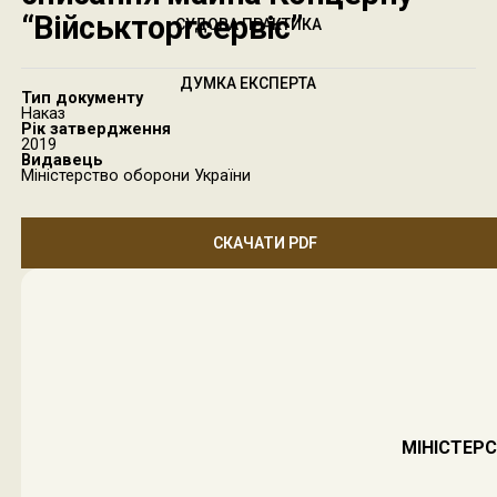
“Військторгсервіс”
СУДОВА ПРАКТИКА
ДУМКА ЕКСПЕРТА
Тип документу
Наказ
Рік затвердження
2019
Видавець
Міністерство оборони України
СКАЧАТИ PDF
МІНІСТЕР