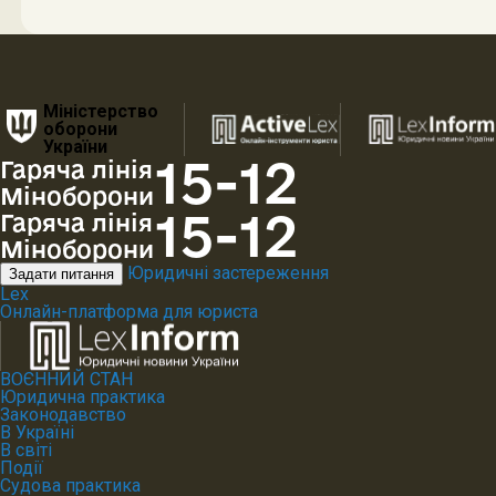
Міністерство
оборони
України
15-12
Гаряча лінія
Міноборони
15-12
Гаряча лінія
Міноборони
Юридичні застереження
Задати питання
Lex
Онлайн-платформа для юриста
ВОЄННИЙ СТАН
Юридична практика
Законодавство
В Україні
В світі
Події
Судова практика