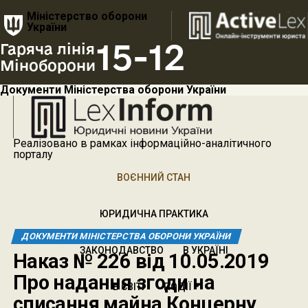
Міністерство оборони
України
15-12
Гаряча лінія
Міноборони
Документи Міністерства оборони України
Реалізовано в рамках інформаційно-аналітичного
порталу
ВОЄННИЙ СТАН
ЮРИДИЧНА ПРАКТИКА
ДОКУМЕНТИ МІНІСТЕРСТВА ОБОРОНИ УКРАЇНИ
ЗАКОНОДАВСТВО
В УКРАЇНІ
Наказ № 226 від 10.05.2019
Про надання згоди на
В СВІТІ
ПОДІЇ
списання майна Концерну