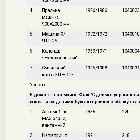
900×2000 мм
4
Пральна
1986/1986
1040023
машина
900×2000 мм
5
Машина Х/
1972/1972
1040010
ЧТБ-25
6
Каландр
1969/1971
1040004
чехословацький
7
Сушильний
1986/1988
1040034
каток КП – 413
Усього
Відомості про майно Філії “Одеське управління
списати за даними бухгалтерського обліку стан
1
Автомобіль
1986
220
МАЗ 54332,
вантажний
2
Напівпричіп
1991
218