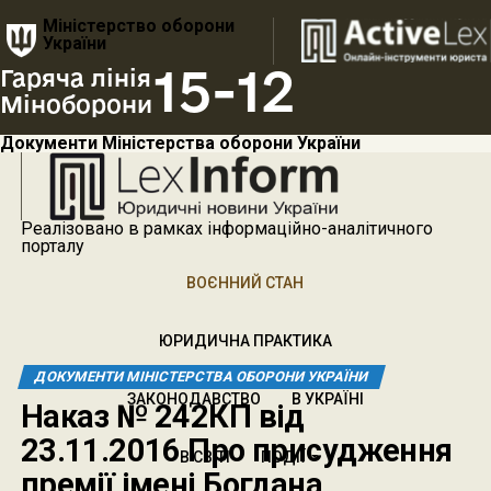
Міністерство оборони
України
15-12
Гаряча лінія
Міноборони
Документи Міністерства оборони України
Реалізовано в рамках інформаційно-аналітичного
порталу
ВОЄННИЙ СТАН
ЮРИДИЧНА ПРАКТИКА
ДОКУМЕНТИ МІНІСТЕРСТВА ОБОРОНИ УКРАЇНИ
ЗАКОНОДАВСТВО
В УКРАЇНІ
Наказ № 242КП від
23.11.2016 Про присудження
В СВІТІ
ПОДІЇ
премії імені Богдана