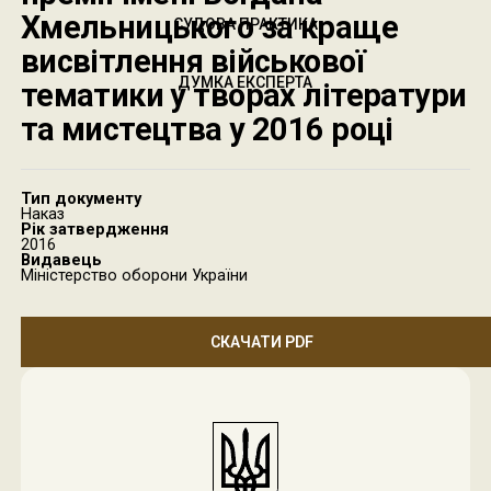
Хмельницького за краще
СУДОВА ПРАКТИКА
висвітлення військової
ДУМКА ЕКСПЕРТА
тематики у творах літератури
та мистецтва у 2016 році
Тип документу
Наказ
Рік затвердження
2016
Видавець
Міністерство оборони України
СКАЧАТИ PDF