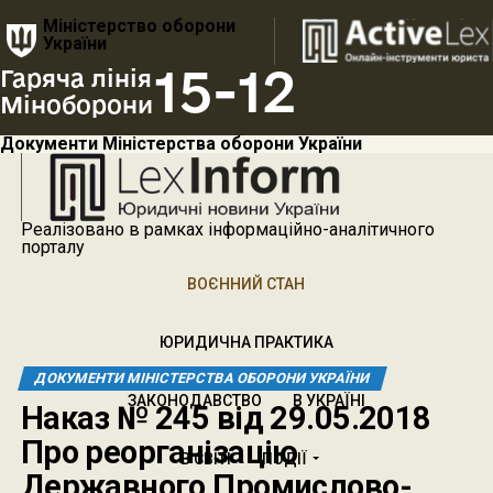
Міністерство оборони
України
15-12
Гаряча лінія
Міноборони
Документи Міністерства оборони України
Реалізовано в рамках інформаційно-аналітичного
порталу
ВОЄННИЙ СТАН
ЮРИДИЧНА ПРАКТИКА
ДОКУМЕНТИ МІНІСТЕРСТВА ОБОРОНИ УКРАЇНИ
ЗАКОНОДАВСТВО
В УКРАЇНІ
Наказ № 245 від 29.05.2018
Про реорганізацію
В СВІТІ
ПОДІЇ
Державного Промислово-