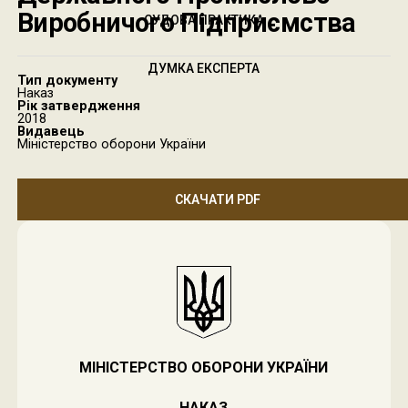
Виробничого Підприємства
СУДОВА ПРАКТИКА
ДУМКА ЕКСПЕРТА
Тип документу
Наказ
Рік затвердження
2018
Видавець
Міністерство оборони України
СКАЧАТИ PDF
МІНІСТЕРСТВО ОБОРОНИ УКРАЇНИ
НАКАЗ