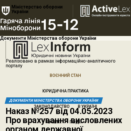
Міністерство оборони
України
15-12
Гаряча лінія
Міноборони
Документи Міністерства оборони України
Реалізовано в рамках інформаційно-аналітичного
порталу
ВОЄННИЙ СТАН
ЮРИДИЧНА ПРАКТИКА
ДОКУМЕНТИ МІНІСТЕРСТВА ОБОРОНИ УКРАЇНИ
ЗАКОНОДАВСТВО
В УКРАЇНІ
Наказ №257 від 04.05.2023
Про врахування висловлених
В СВІТІ
ПОДІЇ
органом державної