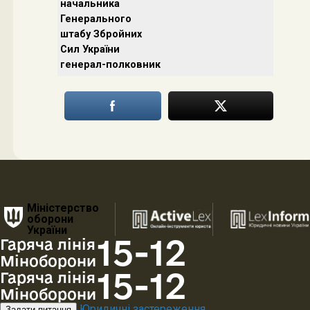
начальника
Генерального
штабу Збройних
Сил України
генерал-полковник
Міністерство
оборони
України
15-12
Гаряча лінія
Міноборони
15-12
Гаряча лінія
Міноборони
Юридичні застереження
Задати питання