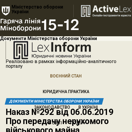
Міністерство оборони
України
15-12
Гаряча лінія
Міноборони
Документи Міністерства оборони України
Реалізовано в рамках інформаційно-аналітичного
порталу
ВОЄННИЙ СТАН
ЮРИДИЧНА ПРАКТИКА
ДОКУМЕНТИ МІНІСТЕРСТВА ОБОРОНИ УКРАЇНИ
ЗАКОНОДАВСТВО
В УКРАЇНІ
Наказ №292 від 06.06.2019
Про передачу нерухомого
В СВІТІ
ПОДІЇ
військового майна