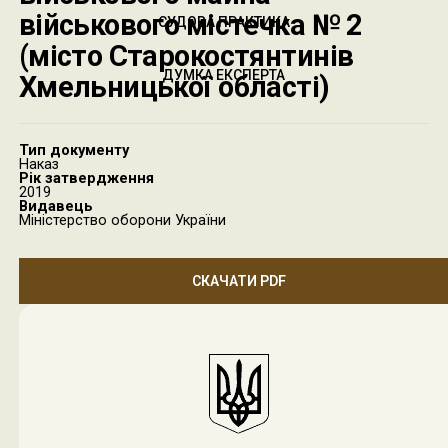
військового містечка № 2
СУДОВА ПРАКТИКА
(місто Старокостянтинів
ДУМКА ЕКСПЕРТА
Хмельницької області)
Тип документу
Наказ
Рік затвердження
2019
Видавець
Міністерство оборони України
СКАЧАТИ PDF