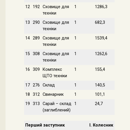
12
192
Сховище для
1
1286,3
техніки
13
290
Сховище для
1
682,3
техніки
14
289
Сховище для
1
1539,4
техніки
15
308
Сховище для
1
1262,6
техніки
16
309
Комплекс
1
155,4
ЩТО техніки
17
276
Склад
1
140,5
18
312
Свинарник
1
101,1
19
313
Сарай – склад
1
24,7
(заглиблений)
Перший заступник
І. Колесник