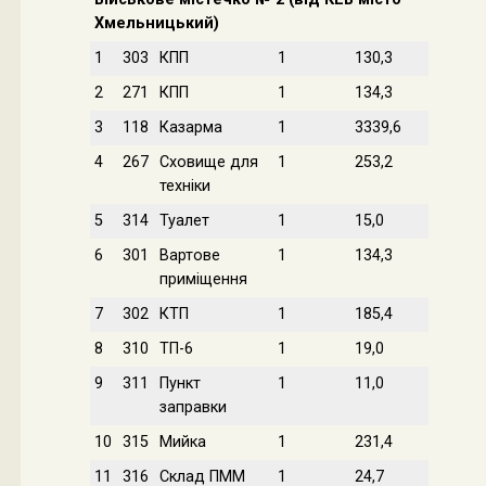
Хмельницький)
1
303
КПП
1
130,3
2
271
КПП
1
134,3
3
118
Казарма
1
3339,6
4
267
Сховище для
1
253,2
техніки
5
314
Туалет
1
15,0
6
301
Вартове
1
134,3
приміщення
7
302
КТП
1
185,4
8
310
ТП-6
1
19,0
9
311
Пункт
1
11,0
заправки
10
315
Мийка
1
231,4
11
316
Склад ПММ
1
24,7