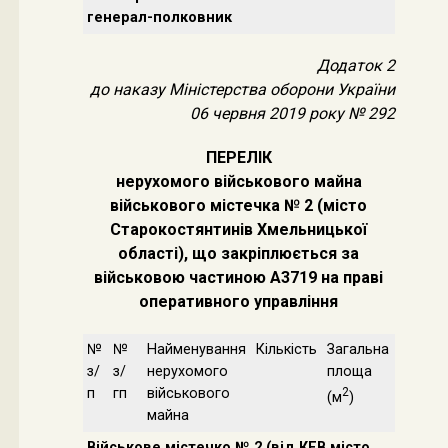
генерал-полковник
Додаток 2
до наказу Міністерства оборони України
06 червня 2019 року № 292
ПЕРЕЛІК
нерухомого військового майна
військового містечка № 2 (місто
Старокостянтинів Хмельницької
області), що закріплюється за
військовою частиною А3719 на праві
оперативного управління
№
№
Найменування
Кількість
Загальна
з/
з/
нерухомого
площа
п
гп
військового
2
(м
)
майна
Військове містечко № 2 (від КЕВ місто