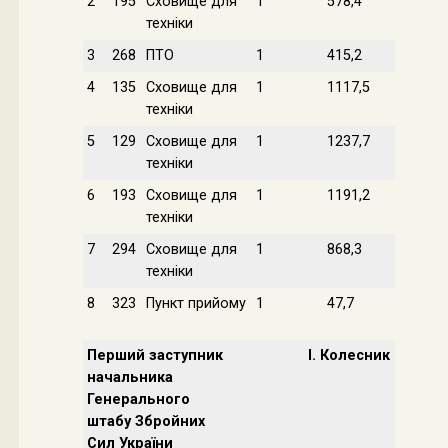
2
195
Сховище для
1
578,4
техніки
3
268
ПТО
1
415,2
4
135
Сховище для
1
1117,5
техніки
5
129
Сховище для
1
1237,7
техніки
6
193
Сховище для
1
1191,2
техніки
7
294
Сховище для
1
868,3
техніки
8
323
Пункт прийому
1
47,7
Перший заступник
І. Колесник
начальника
Генерального
штабу Збройних
Сил України