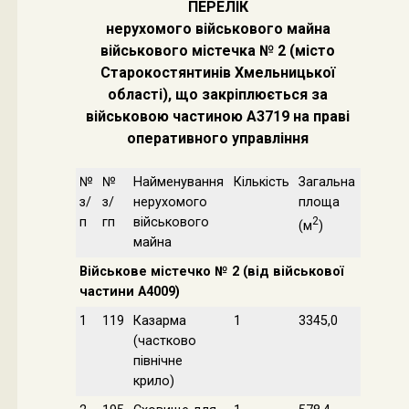
ПЕРЕЛІК
нерухомого військового майна
військового містечка № 2 (місто
Старокостянтинів Хмельницької
області), що закріплюється за
військовою частиною А3719 на праві
оперативного управління
№
№
Найменування
Кількість
Загальна
з/
з/
нерухомого
площа
п
гп
військового
2
(м
)
майна
Військове містечко № 2 (від військової
частини А4009)
1
119
Казарма
1
3345,0
(частково
північне
крило)