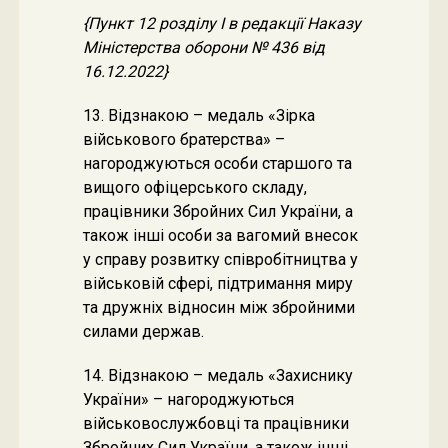
{Пункт 12 розділу I в редакції Наказу
Міністерства оборони № 436 від
16.12.2022}
13. Відзнакою – медаль «Зірка
військового братерства» –
нагороджуються особи старшого та
вищого офіцерського складу,
працівники Збройних Сил України, а
також інші особи за вагомий внесок
у справу розвитку співробітництва у
військовій сфері, підтримання миру
та дружніх відносин між збройними
силами держав.
14. Відзнакою – медаль «Захиснику
України» – нагороджуються
військовослужбовці та працівники
Збройних Сил України, а також інші