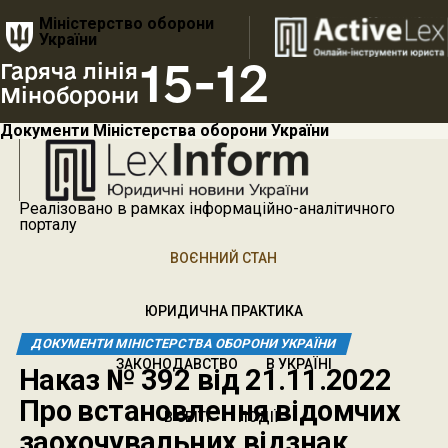
Міністерство оборони
України
15-12
Гаряча лінія
Міноборони
Документи Міністерства оборони України
Реалізовано в рамках інформаційно-аналітичного
порталу
ВОЄННИЙ СТАН
ЮРИДИЧНА ПРАКТИКА
ДОКУМЕНТИ МІНІСТЕРСТВА ОБОРОНИ УКРАЇНИ
ЗАКОНОДАВСТВО
В УКРАЇНІ
Наказ № 392 від 21.11.2022
Про встановлення відомчих
В СВІТІ
ПОДІЇ
заохочувальних відзнак