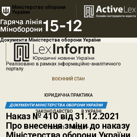
Міністерство оборони
України
15-12
Гаряча лінія
Міноборони
Документи Міністерства оборони України
Реалізовано в рамках інформаційно-аналітичного
порталу
ВОЄННИЙ СТАН
ЮРИДИЧНА ПРАКТИКА
ДОКУМЕНТИ МІНІСТЕРСТВА ОБОРОНИ УКРАЇНИ
ЗАКОНОДАВСТВО
В УКРАЇНІ
Наказ № 410 від 31.12.2021
Про внесення зміни до наказу
В СВІТІ
ПОДІЇ
Міністерства оборони України