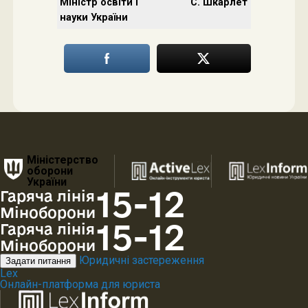
Міністр освіти і
С. Шкарлет
науки України
Міністерство
оборони
України
15-12
Гаряча лінія
Міноборони
15-12
Гаряча лінія
Міноборони
Юридичні застереження
Задати питання
Lex
Онлайн-платформа для юриста