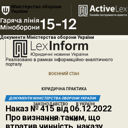
Міністерство оборони
України
15-12
Гаряча лінія
Міноборони
Документи Міністерства оборони України
Реалізовано в рамках інформаційно-аналітичного
порталу
ВОЄННИЙ СТАН
ЮРИДИЧНА ПРАКТИКА
ДОКУМЕНТИ МІНІСТЕРСТВА ОБОРОНИ УКРАЇНИ
ЗАКОНОДАВСТВО
В УКРАЇНІ
Наказ № 415 від 06.12.2022
Про визнання таким, що
В СВІТІ
ПОДІЇ
втратив чинність, наказу