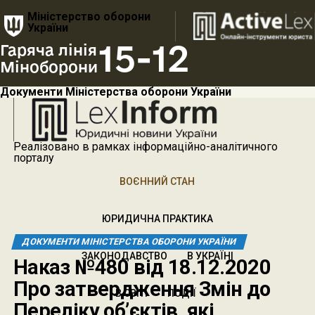
Міністерство оборони
України
15-12
Гаряча лінія
Міноборони
Документи Міністерства оборони України
Реалізовано в рамках інформаційно-аналітичного
порталу
ВОЄННИЙ СТАН
ЮРИДИЧНА ПРАКТИКА
ДОКУМЕНТИ МІНІСТЕРСТВА ОБОРОНИ УКРАЇНИ
ЗАКОНОДАВСТВО
В УКРАЇНІ
Наказ №480 від 18.12.2020
Про затвердження Змін до
В СВІТІ
ПОДІЇ
Переліку об’єктів, які