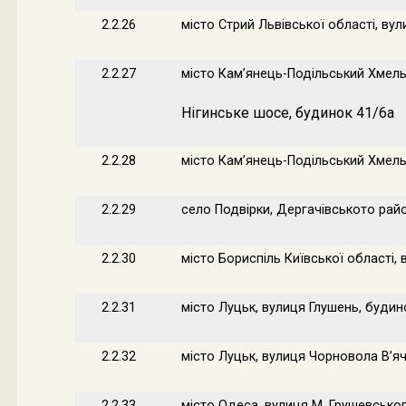
2.2.26
місто Стрий Львівської області, ву
2.2.27
місто Кам’янець-Подільський Хмель
Нігинське шосе, будинок 41/6а
2.2.28
місто Кам’янець-Подільський Хмель
2.2.29
село Подвірки, Дергачівськото райо
2.2.30
місто Бориспіль Київської області,
2.2.31
місто Луцьк, вулиця Глушень, будин
2.2.32
місто Луцьк, вулиця Чорновола В’я
2.2.33
місто Одеса, вулиця М. Грушевськог