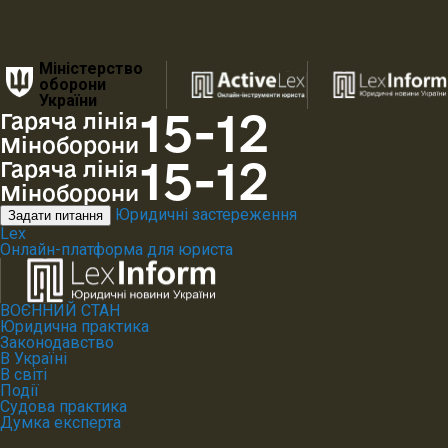
Міністерство
оборони
України
15-12
Гаряча лінія
Міноборони
15-12
Гаряча лінія
Міноборони
Юридичні застереження
Задати питання
Lex
Онлайн-платформа для юриста
ВОЄННИЙ СТАН
Юридична практика
Законодавство
В Україні
В світі
Події
Судова практика
Думка експерта