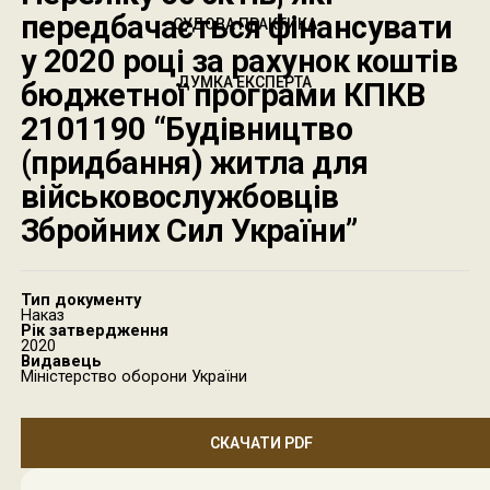
передбачається фінансувати
СУДОВА ПРАКТИКА
у 2020 році за рахунок коштів
ДУМКА ЕКСПЕРТА
бюджетної програми КПКВ
2101190 “Будівництво
(придбання) житла для
військовослужбовців
Збройних Сил України”
Тип документу
Наказ
Рік затвердження
2020
Видавець
Міністерство оборони України
СКАЧАТИ PDF