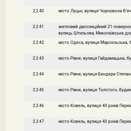
2.2.40
місто Луцьк, вулиця Чорновола В’я
2.2.41
житловий двосекційний 21-поверхо
вулиць Штильова, Миколаївська доро
2.2.42
місто Одеса, вулиця Марсельська, 
2.2.43
місто Рівне, вулиця Гайдамацька, б
2.2.44
місто Рівне, вулиця Бендери Степан
2.2.45
місто Рівне, вулиця Толстого, буди
2.2.46
місто Ковель, вулиця 40 років Пере
2.2.47
місто Ковель, вулиця 40 років Пере