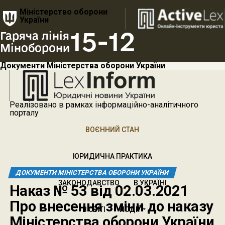
Міністерство оборони
України
15-12
Гаряча лінія
Міноборони
Документи Міністерства оборони України
Реалізовано в рамках інформаційно-аналітичного
порталу
ВОЄННИЙ СТАН
ЮРИДИЧНА ПРАКТИКА
ДОКУМЕНТИ МІНІСТЕРСТВА ОБОРОНИ УКРАЇНИ
ЗАКОНОДАВСТВО
В УКРАЇНІ
Наказ № 53 від 02.03.2021
Про внесення зміни до наказу
В СВІТІ
ПОДІЇ
Міністерства оборони України