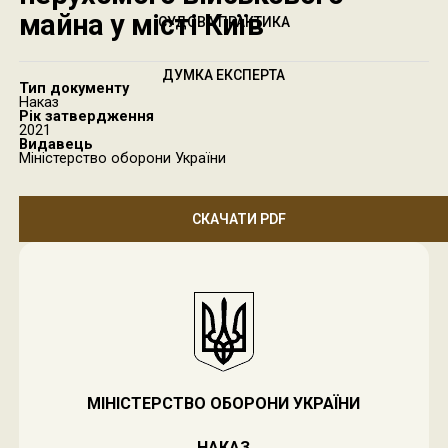
майна у місті Київ
СУДОВА ПРАКТИКА
ДУМКА ЕКСПЕРТА
Тип документу
Наказ
Рік затвердження
2021
Видавець
Міністерство оборони України
СКАЧАТИ PDF
МІНІСТЕРСТВО ОБОРОНИ УКРАЇНИ
НАКАЗ