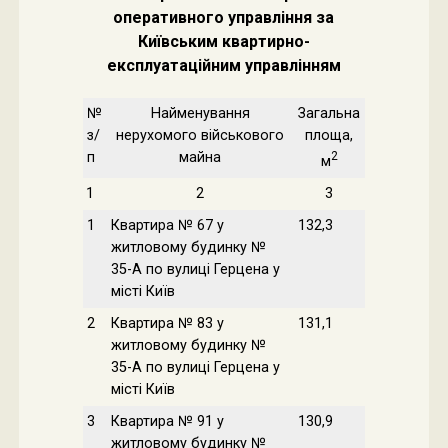
оперативного управління за
Київським квартирно-
експлуатаційним управлінням
№
Найменування
Загальна
з/
нерухомого військового
площа,
п
майна
2
м
1
2
3
1
Квартира № 67 у
132,3
житловому будинку №
35-А по вулиці Герцена у
місті Київ
2
Квартира № 83 у
131,1
житловому будинку №
35-А по вулиці Герцена у
місті Київ
3
Квартира № 91 у
130,9
житловому будинку №