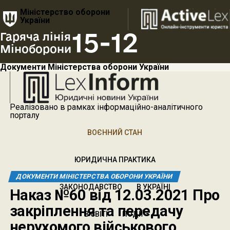
Міністерство оборони
України
15-12
Гаряча лінія
Міноборони
Документи Міністерства оборони України
Реалізовано в рамках інформаційно-аналітичного
порталу
ВОЄННИЙ СТАН
ЮРИДИЧНА ПРАКТИКА
ДОКУМЕНТИ МІНІСТЕРСТВА ОБОРОНИ УКРАЇНИ
ЗАКОНОДАВСТВО
В УКРАЇНІ
Наказ №60 від 12.03.2021 Про
закріплення та передачу
В СВІТІ
ПОДІЇ
нерухомого військового