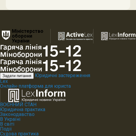
Міністерство
оборони
України
15-12
Гаряча лінія
Міноборони
15-12
Гаряча лінія
Міноборони
Юридичні застереження
Задати питання
Lex
Онлайн-платформа для юриста
ВОЄННИЙ СТАН
Юридична практика
Законодавство
В Україні
В світі
Події
Судова практика