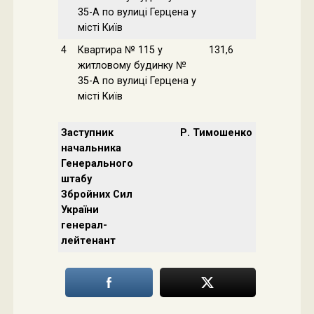
35-А по вулиці Герцена у
місті Київ
4
Квартира № 115 у
131,6
житловому будинку №
35-А по вулиці Герцена у
місті Київ
Заступник
Р. Тимошенко
начальника
Генерального
штабу
Збройних Сил
України
генерал-
лейтенант