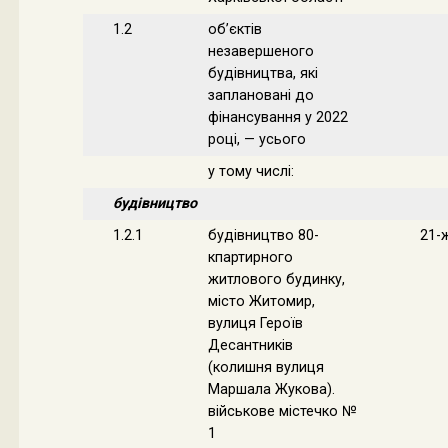
1.2
об’єктів
незавершеного
будівництва, які
заплановані до
фінансування у 2022
році, — усього
у тому числі:
будівництво
1.2.1
будівництво 80-
21-
кпартирного
житлового будинку,
місто Житомир,
вулиця Героїв
Десантників
(колишня вулиця
Маршала Жукова).
військове містечко №
1