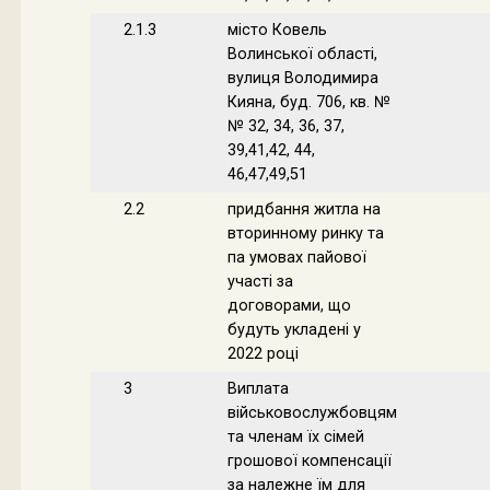
2.1.3
місто Ковель
Волинської області,
вулиця Володимира
Кияна, буд. 706, кв. №
№ 32, 34, 36, 37,
39,41,42, 44,
46,47,49,51
2.2
придбання житла на
вторинному ринку та
па умовах пайової
участі за
договорами, що
будуть укладені у
2022 році
3
Виплата
військовослужбовцям
та членам їх сімей
грошової компенсації
за належне їм для