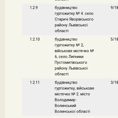
1.2.9
будівництво
9/1
гуртожитку № 4. село
Старичі Яворівського
району Львівської
області
1.2.10
будівництво
5/1
гуртожитку № 2,
військове містечко №
6, село Липники
Пустомитівського
району Львівської
області
1.2.11
будівництво
3/1
гуртожитку, військове
містечко № 2. місто
Володимир-
Волинський
Волинської області