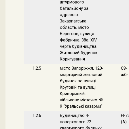
штурмового
батальйону за
адресою:
Закарпатська
область, місто
Берегове, вулиця
Фабрична. 38а. XIV
черга будівництва.
Житловий будинок.
Коригування
1.2.5
місто Запоріжжя, 120-
СЗ-
квартириий житловий
жб-
будинок по вулиці
Круговій та вулиці
Криворізькій,
військове містечко №
9 “Уральські казарми”
1.2.6
Будівництво 4-
Н-7
повсрхового 72-
(А)
квартирпого будинку