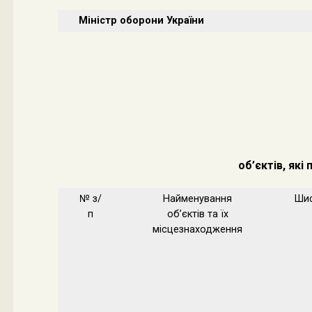
Міністр оборони України
об’єктів, як
№ з/
Найменування
Ши
п
об’єктів та їх
місцезнаходження