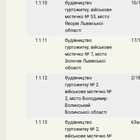
1.1.10
будівництво
10/
гуртожитку, військове
містечко № 53, місто
Яворів Львівської
області
1.1.11
будівництво
17/
гуртожитку, військове
містечко № 7, місто
Золочів Львівської
області
1.1.12
будівництво
2/1
гуртожитку № 2.
військове містечко №
2, місто Володимир-
Волинський
Волинської області
1.1.13
будівництво
63а
гуртожитку № 2,
військове містечко №