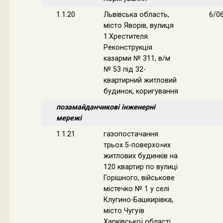
1.1.20
Львівська область,
6/0
місто Яворів, вулиця
1.Хрестителя.
Реконструкція
казарми № 311, в/м
№ 53 під 32-
квартирний житловий
будинок, коригування
позамайданчикові інженерні
мережі
1.1.21
газопостачання
трьох 5-поверхо»их
житлових будинків на
120 квартир по вулиці
Горішного, військове
містечко № 1 у селі
Клугино-Башкирівка,
місто Чугуїв
Харківської області