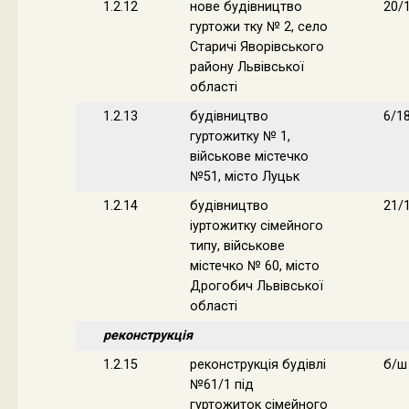
1.2.12
нове будівництво
20/
гуртожи тку № 2, село
Старичі Яворівського
району Львівської
області
1.2.13
будівництво
6/1
гуртожитку № 1,
військове містечко
№51, місто Луцьк
1.2.14
будівництво
21/
іуртожитку сімейного
типу, військове
містечко № 60, місто
Дрогобич Львівської
області
реконструкція
1.2.15
реконструкція будівлі
б/ш
№61/1 під
гуртожиток сімейного