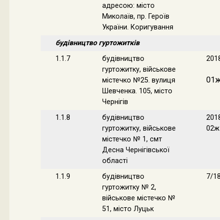
адресою: місто
Миколаїв, пр. Героїв
України. Коригування
будівництво гуртожитків
1.1.7
будівництво
201
гуртожитку, військове
01
містечко №25. вулиця
Шевченка. 105, місто
Чернігів
1.1.8
будівництво
201
гуртожитку, військове
02ж
містечко № 1, смт
Десна Чернігівської
області
1.1.9
будівництво
7/1
гуртожитку № 2,
військове містечко №
51, місто Луцьк