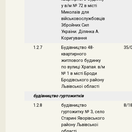
у в/м № 72 в місті
Миколаїв для
військовослужбовців
Збройних Сил
України. Ділянка А.
Коригування
1.2.7
Будівництво 48-
35/
квартирного
житлового будинку
по вулиці Храпая. в/м
№ 1 в місті Броди
Бродівського району
Львівської області
будівництво гуртожитків
1.2.8
будівництво
8/1
гуртожитку № 3, село
Старині Яворівського
району Львівської
області