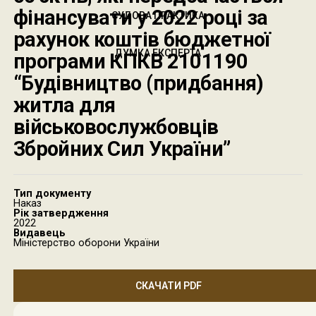
фінансувати у 2022 році за
СУДОВА ПРАКТИКА
рахунок коштів бюджетної
ДУМКА ЕКСПЕРТА
програми КПКВ 2101190
“Будівництво (придбання)
житла для
військовослужбовців
Збройних Сил України”
Тип документу
Наказ
Рік затвердження
2022
Видавець
Міністерство оборони України
СКАЧАТИ PDF