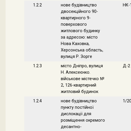
1.2.2
нове будівництво
НК-
двосекційного 90-
квартирного 9-
поверхового
житлового будинку
за адресою: місто
Нова Каховка,
Херсонська область,
вулиця Р. Зорге
1.2.3
місто Дніпро, вулиця
Д-2
Н. Алексеєнко.
військове містечко №
2, 126-квартирний
житловий будинок
1.2.4
нове будівництво
1/2
пункту постійної
дислокації для
розміщення окремого
десантно-