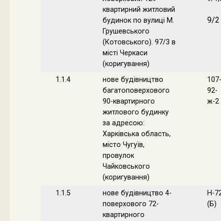
квартирний житловий
9/2
будинок по вулиці М.
Грушевського
(Котовського). 97/3 в
місті Черкаси
(коригування)
1.1.4
нове будівництво
107
багатоповерхового
92-
90-квартирного
ж-2
житлового будинку
за адресою:
Харківська область,
місто Чугуїв,
провулок
Чайковського
(коригування)
1.1.5
нове будівництво 4-
Н-7
поверхового 72-
(Б)
квартирного