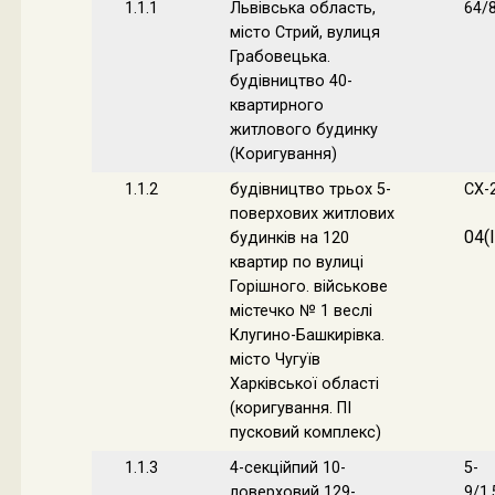
1.1.1
Львівська область,
64/
місто Стрий, вулиця
Грабовецька.
будівництво 40-
квартирного
житлового будинку
(Коригування)
1.1.2
будівництво трьох 5-
СХ-
поверхових житлових
04(І
будинків на 120
квартир по вулиці
Горішного. військове
містечко № 1 веслі
Клугино-Башкирівка.
місто Чугуїв
Харківської області
(коригування. ПІ
пусковий комплекс)
1.1.3
4-секційпий 10-
5-
ловерховий 129-
9/1,