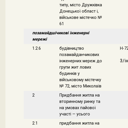
типу, місто Дружківка
Донецької област і,
військове містечко №
61
позамайдшічикові інженерні
мережі
1.2.6
будівництво
Н-7
позамайданчикових
3/і
інженерних мереж до
групи жит лових
будинків у
військовому містечку
№ 72, місто Миколаїв
2
Придбання житла на
вторинному ринку та
на умовах пайової
участі — усього
2.1
придбання житла на