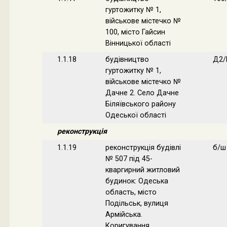
гуртожитку № 1,
військове містечко №
100, місто Гайсин
Вінницької області
1.1.18
будівництво
Д2/
гуртожитку № 1,
військове містечко №
Дачне 2. Село Дачне
Біляївського району
Одеської області
реконструкція
1.1.19
реконструкція будівлі
б/ш
№ 507 під 45-
кваргирний житловий
будинок: Одеська
область, місто
Подільськ, вулиця
Армійська.
Коригування