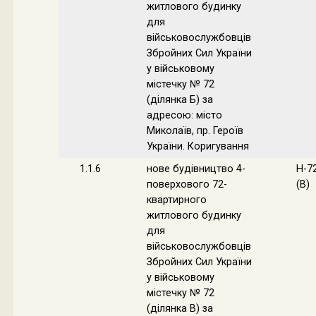
житлового будинку
для
військовослужбовців
Збройних Сил України
у військовому
містечку № 72
(ділянка Б) за
адресою: місто
Миколаїв, пр. Героїв
України. Коригування
1.1.6
нове будівництво 4-
Н-7
поверхового 72-
(В)
квартирного
житлового будинку
для
військовослужбовців
Збройних Сил України
у військовому
містечку № 72
(ділянка В) за