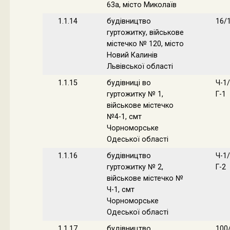
63а, місто Миколаїв
1.1.14
будівництво
16/
гуртожитку, військове
містечко № 120, місто
Новий Калинів
Львівської області
1.1.15
будівниці во
Ч-1/
гуртожитку № 1,
Г-1
військове містечко
№4-1, смт
Чорноморське
Одеської області
1.1.16
будівництво
Ч-1/
гуртожитку № 2,
Г-2
військове містечко №
Ч-1, смт
Чорноморське
Одеської області
1.1.17
будівництво
100