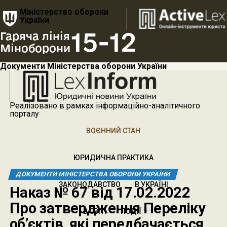
Міністерство оборони
України
15-12
Гаряча лінія
Міноборони
Документи Міністерства оборони України
Реалізовано в рамках інформаційно-аналітичного
порталу
ВОЄННИЙ СТАН
ЮРИДИЧНА ПРАКТИКА
ДОКУМЕНТИ МІНІСТЕРСТВА ОБОРОНИ УКРАЇНИ
ЗАКОНОДАВСТВО
В УКРАЇНІ
Наказ № 67 від 17.02.2022
Про затвердження Переліку
В СВІТІ
ПОДІЇ
об’єктів, які передбачається