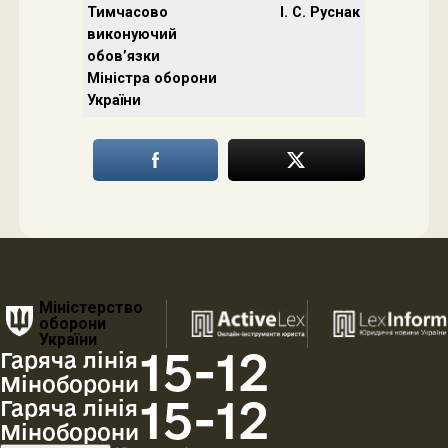
Тимчасово
І. С. Руснак
виконуючий
обов’язки
Міністра оборони
України
Міністерство
оборони
України
15-12
Гаряча лінія
Міноборони
15-12
Гаряча лінія
Міноборони