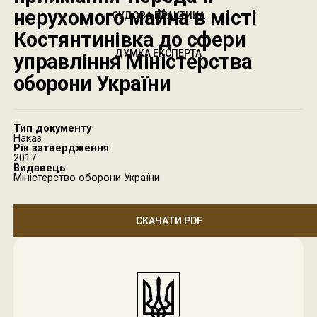
нерухомого майна в місті
СУДОВА ПРАКТИКА
Костянтинівка до сфери
ДУМКА ЕКСПЕРТА
управління Міністерства
оборони України
Тип документу
Наказ
Рік затвердження
2017
Видавець
Міністерство оборони України
СКАЧАТИ PDF