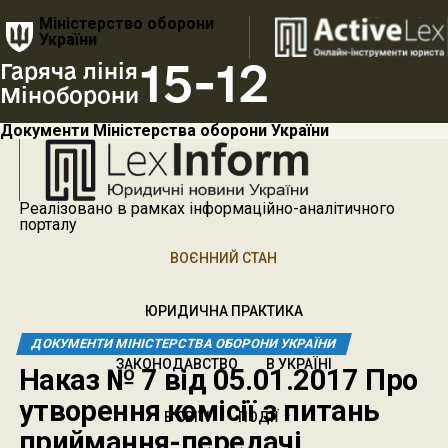
Міністерство оборони
України
15-12
Гаряча лінія
Міноборони
Документи Міністерства оборони України
Реалізовано в рамках інформаційно-аналітичного
порталу
ВОЄННИЙ СТАН
ЮРИДИЧНА ПРАКТИКА
ДОКУМЕНТИ МІНІСТЕРСТВА ОБОРОНИ УКРАЇНИ
ЗАКОНОДАВСТВО
В УКРАЇНІ
Наказ № 7 від 05.01.2017 Про
утворення комісії з питань
В СВІТІ
ПОДІЇ
приймання-передачі