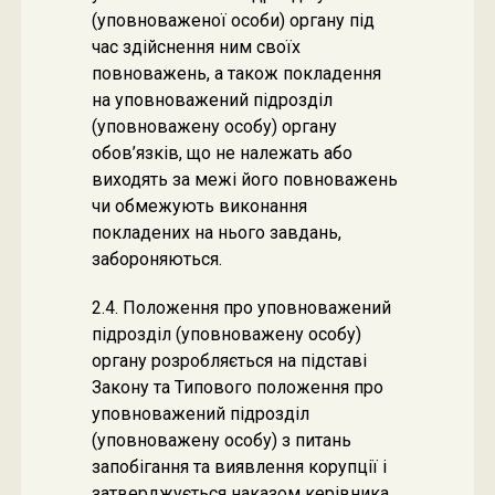
(уповноваженої особи) органу під
час здійснення ним своїх
повноважень, а також покладення
на уповноважений підрозділ
(уповноважену особу) органу
обов’язків, що не належать або
виходять за межі його повноважень
чи обмежують виконання
покладених на нього завдань,
забороняються.
2.4. Положення про уповноважений
підрозділ (уповноважену особу)
органу розробляється на підставі
Закону та Типового положення про
уповноважений підрозділ
(уповноважену особу) з питань
запобігання та виявлення корупції і
затверджується наказом керівника