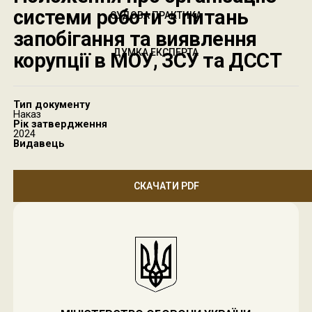
системи роботи з питань
СУДОВА ПРАКТИКА
запобігання та виявлення
ДУМКА ЕКСПЕРТА
корупції в МОУ, ЗСУ та ДССТ
Тип документу
Наказ
Рік затвердження
2024
Видавець
СКАЧАТИ PDF