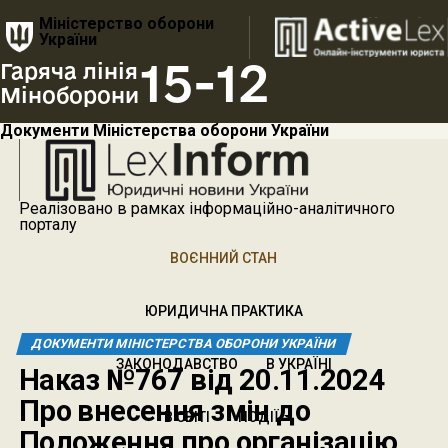
Міністерство оборони
України
15-12
Гаряча лінія
Міноборони
Документи Міністерства оборони України
Реалізовано в рамках інформаційно-аналітичного
порталу
ВОЄННИЙ СТАН
ЮРИДИЧНА ПРАКТИКА
ДОКУМЕНТИ МІНІСТЕРСТВА ОБОРОНИ УКРАЇНИ
ЗАКОНОДАВСТВО
В УКРАЇНІ
Наказ №767 від 20.11.2024
Про внесення змін до
В СВІТІ
ПОДІЇ
Положення про організацію