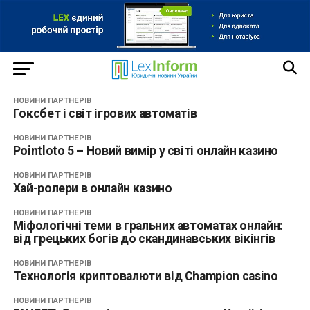
НОВИНИ ПАРТНЕРІВ
Гоксбет і світ ігрових автоматів
НОВИНИ ПАРТНЕРІВ
Pointloto 5 – Новий вимір у світі онлайн казино
НОВИНИ ПАРТНЕРІВ
Хай-ролери в онлайн казино
НОВИНИ ПАРТНЕРІВ
Міфологічні теми в гральних автоматах онлайн:
від грецьких богів до скандинавських вікінгів
НОВИНИ ПАРТНЕРІВ
Технологія криптовалюти від Champion casino
НОВИНИ ПАРТНЕРІВ