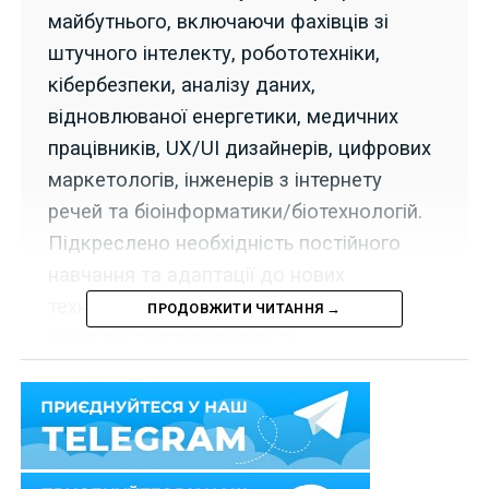
майбутнього, включаючи фахівців зі
штучного інтелекту, робототехніки,
кібербезпеки, аналізу даних,
відновлюваної енергетики, медичних
працівників, UX/UI дизайнерів, цифрових
маркетологів, інженерів з інтернету
речей та біоінформатики/біотехнологій.
Підкреслено необхідність постійного
навчання та адаптації до нових
технологій для підтримки
ПРОДОВЖИТИ ЧИТАННЯ →
конкурентоспроможності.
Стрімкий розвиток технологій, глобалізація та зміна
соціальних пріоритетів формують абсолютно новий
ринок праці. Щоб бути конкурентоспроможним у