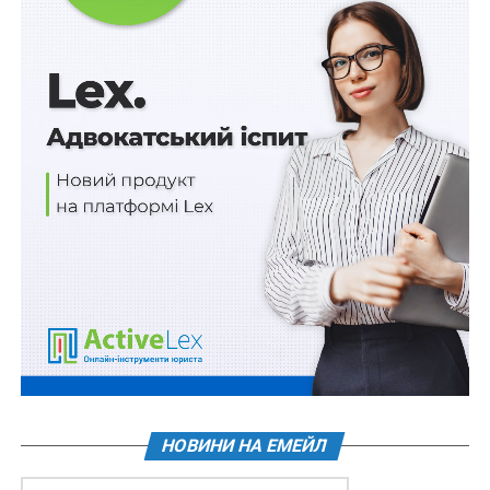
Читайте також:
Надсилання копії скарги
виконавцю: нові тренди практики
Відкриваючи конференцію, ректор Національної
школи суддів України Микола Оніщук акцентував
увагу на актуальності питання виконання судових
рішень, зазначивши, що ця тематика перебуває на
особливому контролі з боку Ради Європи, зокрема
Комітету міністрів ЄС. При тому, за словами М.
Оніщука, європейські колеги неодноразово
наголошували: говорити про ефективне правосуддя
неможливо, поки не вирішена проблема виконання
судових рішень.
НОВИНИ НА ЕМЕЙЛ