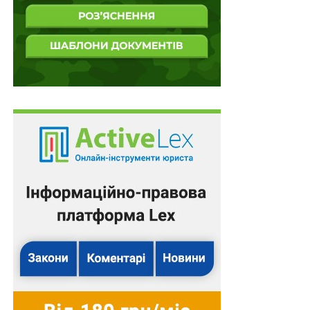
судів.
Серед інших спікерів конференції відзначимо
виступи народного депутата України Павла Павліша,
судді Великої Палати Верховного Суду Ольги Ступак,
секторального менеджера Представництва ЄС в
Україні Томаса Стравінскаса, Уповноваженої у
справах Європейського Суду з прав людини
Маргарити Сокоренко, керівниці компоненту
виконання судових рішень та захист прав власності
проекту ЄС «Право-Justice» Ірини Жаронкіної та
голови Асоціації приватних виконавців України
Оксани Русецької.
Слід зазначити й те, що робота конференції проходила
у форматі послідовних секцій, кожна з яких
висвітлила ключові проблеми примусового
виконання судових рішень. Як наголошували її
учасники, ефективне виконання судових рішень – це