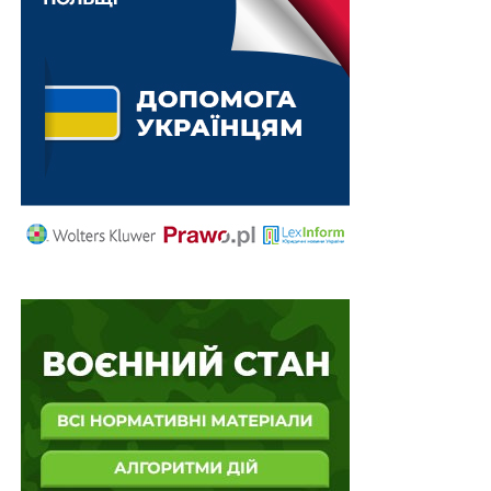
НШСУ, додавши, що Асоціація приватних виконавців
України й НШСУ підписали меморандум про
співпрацю, результатом якої стала розробка
навчального курсу, присвяченого тематиці виконання
судових рішень. Як уточнив Микола Оніщук, цей курс
нещодавно було оновлено з урахуванням новітньої
судової практики, сформованої в адміністративній
юрисдикції, а також тієї, що лише напрацьовується в
системі загальних судів.
За словами ректора НШСУ, вказаний навчальний курс
стане частиною як поточної, так і початкової
суддівської освіти. Зокрема, його проходитимуть
судді апеляційної інстанції, які наразі беруть участь у
конкурсах на заміщення вакантних посад і не мають
практичного досвіду відправлення правосуддя,
зокрема адвокати та науковці. Це також стосується
близько 1 800 майбутніх призначень суддів місцевих