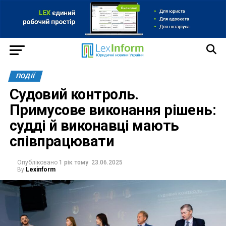
ПОДІЇ
Судовий контроль.
Примусове виконання рішень:
судді й виконавці мають
співпрацювати
Опубліковано
1 рік тому
23.06.2025
By
Lexinform