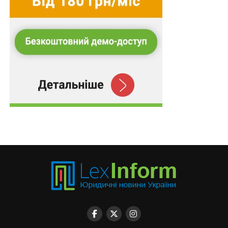
не лише технічна процедура, а важливий елемент
реалізації прав громадян та відновлення
справедливості. Саме тому взаємодія судів і
приватних виконавців повинна бути налагодженою,
відкритою та професійною.
Читайте також:
Особа, звільнена від сплати
судового збору в усіх судових інстанціях,
звільняється від його сплати і при поданні заяви
про визнання виконавчого листа таким, що не
підлягає виконанню