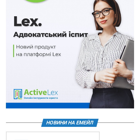
цьому про добросовісність набувача виплат у такому
випадку навряд чи можна говорити. Логічним
наслідком відмови від наукового ступеня, на думку
доповідача, мав би бути позов прокурора про
повернення безпідставно набутого майна. Але таких
випадків чомусь немає. «Чому після публічного
повідомлення про відмову від ступеня прокурори не
вживають заходів прокурорського реагуван- ня?», —
запитав він.
Окремо порушувалася проблема втрати наукою
самостійної інтелектуальної ролі. Парадокс сучасної
ситуації полягає в тому, що правові доктрини формує
вже не наука, а судова практика — наука ж
здебільшого лише відтворює вже сформульоване.
Як приклад Василь Крат навів конструкції
НОВИНИ НА ЕМЕЙЛ
фраудаторних правочинів і заборони суперечливої
поведінки.