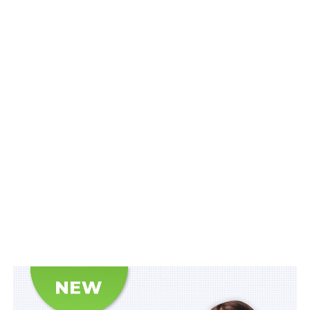
слугувала маркером професійного статусу, то нині про
неї дедалі частіше воліють не згадувати. За цим
стоїть реальна зміна суспільного сприйняття науки.
Суддя згадав про постанову Кабінету Міністрів
України від 19 травня 2023 року № 502 «Про внесення
змін до деяких постанов Кабінету Міністрів України з
питань підготовки та атестації здобувачів наукових
ступенів», якою дозволили добровільну відмову він
наукового ступеня. Механізм був, вочевидь,
запроваджений як реакція на виявлення плагіату.
Читайте також
:
Cудовий контроль у справах
white-collar crime: Розвиток практики (або щира
подяка колегії суддів АП ВАКС)
Василь Крат поставив питання: якщо особа роками
отримувала надбавки за науковий ступінь, а потім від
нього відмовилась, чи не є ці виплати безпідставно
набутим майном у розумінні ст. 1215 ЦК України? При