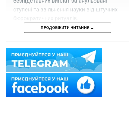
безпідставних виплат за анульовані
ступені та звільнення науки від штучних
бюрократичних ритуалів.
ПРОДОВЖИТИ ЧИТАННЯ →
Звільнення науки від формальних ритуалів і штучних
вимог, змістовне наповнення наукових публікацій,
«статус» наукових ступенів і дефляція науки як
наслідок низького рівня освіти.
Про це говорив суддя Верховного Суду к. ю. н.,
доцент Василь Крат під час круглого столу «Правова
наука в Україні — стан та перспективи. Погляд
чотирьох поколінь українських цивілістів».
Василь Крат сказав, що погоджується з тезою про
девальвацію наукових ступенів в Україні. Зауважив,
що якщо раніше наявність наукового ступеня