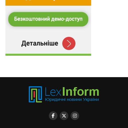
наслідків призводить системне ігнорування
авторських прав у науці.
Однією з першопричин ситуації, яка склалася сьогодні
з наукою в Україні, учасники заходу відзначали рівень
юридичної освіти. Дефляція науки є не причиною, а
наслідком рівня освіти. Суддя зауважив, що сьогодні
доступ до літератури практично безкоштовний і
необмежений, існує багато онлайн-бібліотек. Однак
смартфони та штучний інтелект витісняють самостійне
мислення вже на шкільному рівні. Це матиме свої
наслідки для науки. Адже проблема не народжується
в аспірантурі, вона приходить туди вже
сформованою.
Крім того, Василь Крат сказав про системний перекіс
у стимулюванні наукової діяльності. Надбавки за
науковий ступінь отримують особи, які до науки
жодного стосунку не мають, і саме це штучно