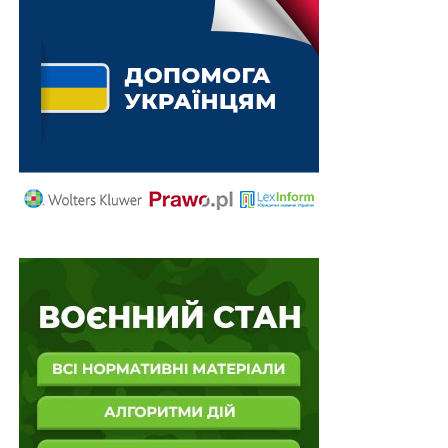
оцінив мотивацію переважної більшості з них. Їх
поява зумовлена не науковою потребою, а
формальними вимогами: здобути ступінь, виконати
план, заповнити рядок у звіті. Метою стає кількість
публікацій, але за цією кількістю немає змісту.
Читайте також
:
Як російські олігархи
набувають українську землю: роль і участь
українського Верховного Суду
Особливо показовим є те, що тематика таких
публікацій часто не пов’язана з реальними
проблемами суспільства чи практики. Наука
перетворилася на самодостатній ритуал — написати,
опублікувати, без жодного зв’язку з тим, що
насправді турбує юридичну спільноту і суспільство.
Натомість зазначив Василь Крат, в автора має бути
щось, про що він хоче сказати. Якщо цього немає,
публікація не має сенсу, незалежно від того, у якому