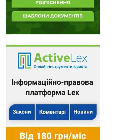
журналі вона вийшла і скільки на неї посилань тощо.
Окремо обговорили проблему плагіату. Суддя
розглядає його не як технічне порушення, а як
симптом глибшої культурної проблеми — нездатності
суспільства сприймати чужий інтелектуальний
продукт як «чужу власність». І це стосується не лише
наукових текстів, а й звичайних дописів у соціальних
мережах, які копіюють без посилання на автора.
При цьому судові рішення щодо стягнення моральної
компенсації за плагіат одиничні. Василь Крат згадав
одну зі справ, де особі вдалося стягнути компенсацію,
зокрема за моральну шкоду, через незаконне
використання автореферату дисертації. Також суддя
розповів про випадок, коли справжній автор подав
статтю до іноземного журналу, але редакція її
відхилила з позначкою «плагіат» і з посиланням на
копію його ж тексту. Це унаочнює, до яких абсурдних