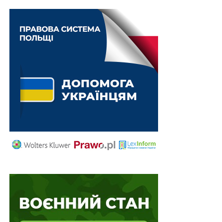
за змістом укладеного сторонами договору,
положень
ст. 611
та
ч. 3 ст. 692
,
ст. 625
ЦК України, яка
регулює відповідальність за порушення грошового
зобов’язання, стягувана позивачем з відповідача сума
річних у визначеному за договором розмірі від
несплаченої загальної вартості товару є
відповідальністю сторони господарського договору
за допущене нею правопорушення у сфері
господарювання.
Відповідно до
ч. 1 ст. 233
ГК України у разі якщо
належні до сплати штрафні санкції надмірно великі
порівняно із збитками кредитора, суд має право
зменшити розмір санкцій.
З огляду на наведені мотиви про компенсаційний
характер заходів відповідальності у цивільному праві
Велика Палата Верховного Суду дійшла висновку, що,
виходячи з принципів розумності, справедливості та