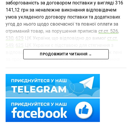
заборгованість за договором поставки у вигляді 316
141,12 грн за неналежне виконання відповідачем
умов укладеного договору поставки та додаткових
угод до нього щодо своєчасної та повної оплати за
отриманий товар, на порушення приписів
ст.ст. 526
,
530
,
629
ЦК України, що відповідно до вимог
ст.ст.
549
,
625
ЦК України є підставою для стягнення з
відповідача, окрім суми основного боргу також пені
ПРОДОВЖИТИ ЧИТАННЯ →
за прострочення платежів, штрафу за прострочення
виконання зобов`язань більше 10 днів та відсотків
річних відповідно до процентної ставки, визначеної
умовами договору.
Господарський суд своїм рішенням, залишеним без
змін апеляційним господарського судом позов
задовольнив частково.
Відмовляючи у стягненні відсотків річних, суд дійшов
висновку, що відсотки, передбачені умовами