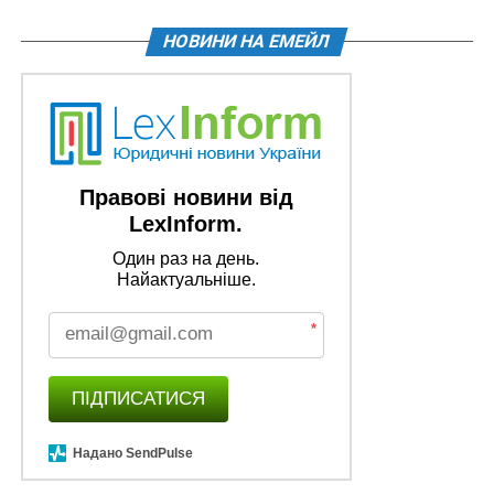
процентів (штрафу, пені, річних відсотків), то за
НОВИНИ НА ЕМЕЙЛ
певних обставин
обсяг відповідальності може бути
нерозумним з огляду на його непропорційність
наслідкам правопорушення
.
Він може бути несправедливим щодо боржника, а
також щодо третіх осіб, оскільки майновий тягар
Правові новини від
відповідних виплат може унеможливити виконання
LexInform.
боржником певних зобов’язань, зокрема з виплати
заробітної плати своїм працівникам та іншим
Один раз на день.
кредиторам, тобто цей тягар може бути
Найактуальніше.
невиправдано обтяжливим чи навіть непосильним. У
таких випадках невизнання за судом права на
*
зменшення розміру відповідальності може
призводити до явно нерозумних і несправедливих
ПІДПИСАТИСЯ
наслідків. Тобто має бути дотриманий розумний
баланс між інтересами боржника та кредитора.
Надано SendPulse
Відповідно до встановлених судами обставин справи,