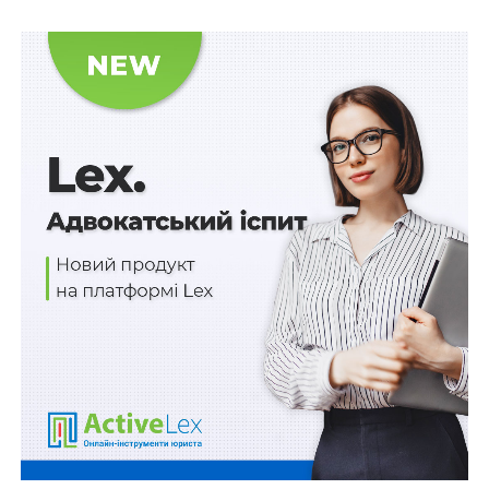
Верховний Суд за результатами розгляду касаційної
скарги дійшов висновку про необхідність змінення
мотивувальної частини рішень судів попередніх
інстанцій, вказавши, що господарські санкції, що
встановлюються відповідно до договору чи закону
за несвоєчасне виконання зобов’язання, спрямовані
передусім на компенсацію кредитору майнових
втрат, яких він зазнає внаслідок несвоєчасного
здійснення з ним розрахунку з боку боржника, та не
можуть розглядатися кредитором як спосіб
отримання доходів, що є більш вигідним порівняно з
надходженнями від належно виконаних
господарських зобов’язань.
Якщо відповідальність боржника перед кредитором
за неналежне виконання обов’язку щодо своєчасного
розрахунку не обмежена жодними межами, а
залежить виключно від встановлених договором