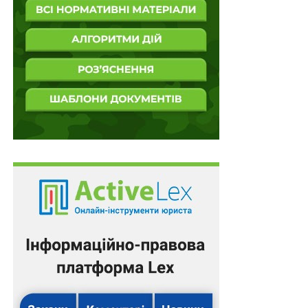
пропорційності,
суд за певних умов може зменшити
розмір як неустойки, штрафу, так і процентів річних
за час затримки розрахунку відповідно до
ст. 625
ЦК
України, оскільки всі вони спрямовані на відновлення
майнової сфери боржника.
Підготував Леонід Лазебний
Повний текст рішення
Схожі статті:
Суд може вийти за межі доводів та вимог
апеляційної скарги в разі встановлення
порушення…
У разі зміни закону про кримінальну