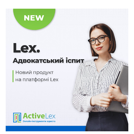
потерпілим від нещасного випадку на виробництві,
внаслідок ліквідації відповідача.
Рішенням суду першої інстанції, залишеним без змін
постановою апеляційного суду позовні вимоги було
задоволено повністю. Суди дійшли висновку про
наявність підстав для включення до проміжного
ліквідаційного балансу кредиторських вимог Фонду.
У касаційній скарзі відповідач посилався на
невідповідність заявленої позивачем суми дійсним
затратам, які покладено в основу капіталізації
платежів та не обґрунтованість реальних показників і
потреб осіб, яким Фонд здійснює виплату.
Велика Палата Верховного Суду вказала, що аналіз
положень Закону № 1105-XIV, які з-поміж іншого
визначають й компетенцію Фонду та його робочих
органів, дає підстави для висновку, що у відносинах,