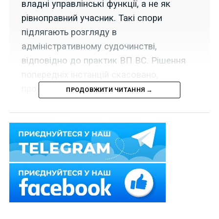
владні управлінські функції, а не як
рівноправний учасник. Такі спори
підлягають розгляду в
адміністративному судочинстві,
відповідно до практик ВП ВС. Рішення
попередніх інстанцій скасовано,
провадження закрито.
ПРОДОВЖИТИ ЧИТАННЯ →
26 травня 2020 р. Велика Палата Верховного Суду у
справі
№ 925/1005/18
скасувала рішення судів
попередніх інстанцій та закрила провадження,
дійшовши висновку, що у відносинах, пов`язаних із
виплатою страхувальником передбачених
законодавством платежів, які є джерелами
формування коштів Фонду соціального страхування,
Фонд і його органи не виступають на рівних засадах з