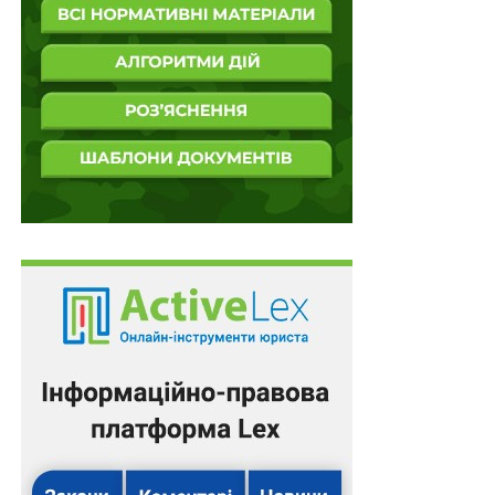
Правочини із суб’єктами, зареєстрованими на
тимчасово окупованій території України, є…
Спір про відшкодування шкоди, завданої
державі внаслідок втрати
військовослужбовцем…
ПОВ'ЯЗАНІ ТЕМИ:
ВЕЛИКА ПАЛАТА ВЕРХОВНОГО СУДУ
КОДЕКС АДМІНІСТРАТИВНОГО СУДОЧИНСТВА УКРАЇНИ
СТРАХОВІ ВИПЛАТИ
ФОНД СОЦІАЛЬНОГО СТРАХУВАННЯ
ЦК УКРАЇНИ
НАСТУПНА
У разі ухилення орендодавця від продовження
договору оренди землі належним способом
захисту прав орендаря є визнання укладеною
додаткової угоди
НЕ ПРОПУСТІТЬ
Обмеження права пенсіонера на отримання пенсії
певними строками не допускається