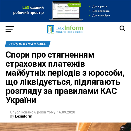
СУДОВА ПРАКТИКА
Спори про стягненням
страхових платежів
майбутніх періодів з юрособи,
що ліквідується, підлягають
розгляду за правилами КАС
України
Опубліковано
6 років тому
16.09.2020
By
Lexinform