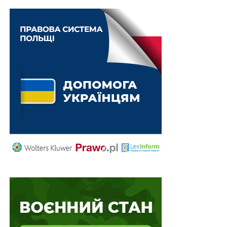
адміністративного судочинства України
Повний текст рішення
Підготував Леонід Лазебний
Схожі статті:
Визнання «днр» і «лнр» утворює склад
посягання на територіальну цілісність і
недоторканність…
У разі односторонньої відмови довірителя від
договору доручення кошти, отримані
повіреним,…
Військовозобов’язаний громадянин України,
який народився в іншій державі та має іншу…