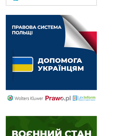
Вважається, що кожна річ, набута за час шлюбу, крім
речей індивідуального користування, є об’єктом
права спільної сумісної власності подружжя. Таке
саме положення містить і
ст. 368
ЦК України.
У
ч. 1 ст. 68
СК України передбачено, що
розірвання
шлюбу не припиняє права спільної сумісної власності
на майно, набуте за час шлюбу
.
Згідно з
ч. 3 ст. 50
Закону України «Про виконавче
провадження» у разі звернення стягнення на об’єкт
нерухомого майна
виконавець здійснює в
установленому законом порядку заходи щодо
з’ясування належності майна боржнику на праві
власності, а також перевірки, чи перебуває це майно
під арештом
.
Перед вирішенням питання про звернення стягнення
на нерухоме майно боржника
виконавець повинен