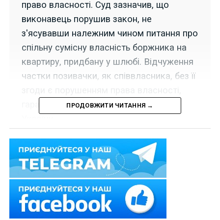
право власності. Суд зазначив, що
виконавець порушив закон, не
з'ясувавши належним чином питання про
спільну сумісну власність боржника на
квартиру, придбану у шлюбі. Відчуження
частки позивачки, як співвласника, без її
згоди є порушенням права власності,
гарантованого Конституцією та ЦК
ПРОДОВЖИТИ ЧИТАННЯ →
України.
1 квітня 2020 р. Верховний Суд у складі колегії суддів
Другої судової палати Касаційного цивільного суду у
справі № 462/518/18 відмовив у задоволенні
касаційної скарги, оскільки виконавець перед
вирішенням питання про звернення стягнення на
нерухоме майно боржника не з’ясував, чи не володіє