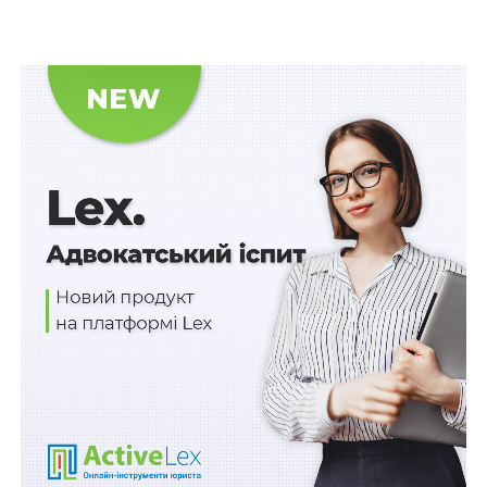
провадження та наклав арешт на все рухоме та
нерухоме майно боржника, зокрема квартиру, яку в
2017 р. згідно з протоколом проведення електронних
торгів ДП «СЕТАМ» реалізовано відповідачу –
набувачу квартири. Відповідно до свідоцтва,
виданого на підставі акта про проведення
електронних торгів, йому належить на праві власності
спірна квартира. Однак позивачка не була
повідомлена про проведення електронних торгів
щодо відчуження цієї квартири і своєї згоди не
надавала.
Задовольняючи позов, суд першої інстанції, з
висновком якого погодився й апеляційний суд,
виходив з того, що майно в цьому разі є спільною
сумісною власністю подружжя та належить
чоловікові і дружині в рівних частках з моменту його
придбання. За таких обставин
відчуження належної
позивачці частки у квартирі на публічних торгах без її