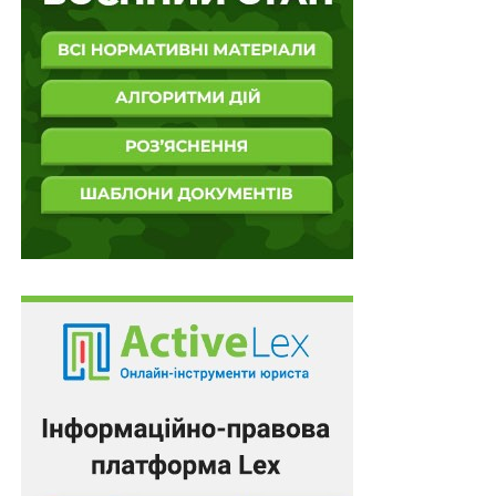
з’ясувати питання, чи не володіє він даним
нерухомим майном спільно з іншими особами
, після
чого вирішувати питання про визначення частки
майна боржника у майні, яким він володіє спільно з
іншими особами.
У цій справі приватний виконавець пересвідчився
лише в тому, що квартира зареєстрована на
боржника, і не з’ясував його сімейного стану та не
встановив, чи придбана квартира в період шлюбу.
Ураховуючи, що квартира є спільною сумісною
власністю як така, що придбана у період шлюбу,
відчуження належної позивачці частки у квартирі на
електронних торгах без її згоди є порушенням прав
позивачки як співвласника вказаного майна. Хоча цю
квартиру було зареєстровано лише на чоловіка, проте
факт реєстрації спільного нерухомого майна на ім’я
одного з подружжя не означає, що воно належить