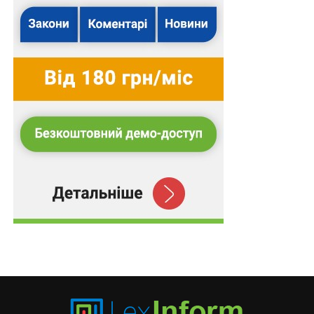
лише цій особі.
Підготував Леонід Лазебний
Повний текст рішення
Схожі статті:
Бета-тест розірвання шлюбу в Дії
Не підлягає поверненню під митний контроль
примусово відчужене майно для його
подальшого…
Відсутність точних даних про учасників та
спосіб незаконного перетину кордону не
означає…