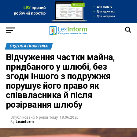
СУДОВА ПРАКТИКА
Відчуження частки майна,
придбаного у шлюбі, без
згоди іншого з подружжя
порушує його право як
співвласника й після
розірвання шлюбу
Опубліковано
6 років тому
18.06.2020
By
Lexinform