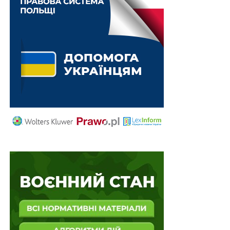
грудня 2011 р.
№ 17-рп/2011
визначено, що держава
може встановленням відповідних процесуальних
строків, обмежувати строк звернення до суду, що не
впливає на зміст та обсяг конституційного права на
судовий захист і доступ до правосуддя.
Верховний Суд зробив висновок, що позивач не навів
обставин, які б давали підстави для висновку про
наявність об’єктивних, тобто таких, що не залежали
від волі позивача, обставин, які б зумовили
поважність пропуску встановленого процесуальним
законом строку звернення до суду.
Підготував Леонід Лазебний
Повний текст рішення