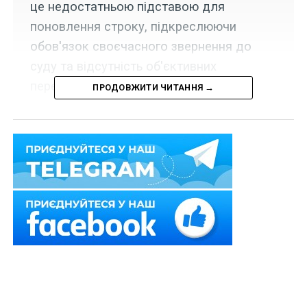
це недостатньою підставою для
поновлення строку, підкреслюючи
обов'язок своєчасного звернення до
суду та відсутність об'єктивних
перешкод для цього.
ПРОДОВЖИТИ ЧИТАННЯ →
22 липня 2020 р. Верховний Суд у складі колегії
суддів Касаційного адміністративного суду у справі
№ 1.380.2019.001042
залишив без змін постанову
апеляційного суду, якою залишено без розгляду
позовну заяву у зв’язку з пропуском позивачем
установленого законом строку звернення до суду.
Національна академія звернулася до суду з позовом,
у якому просила стягнути з відповідача витрати,
пов’язані з його утриманням у зазначеному закладі
вищої освіти, оскільки відповідач не відшкодував