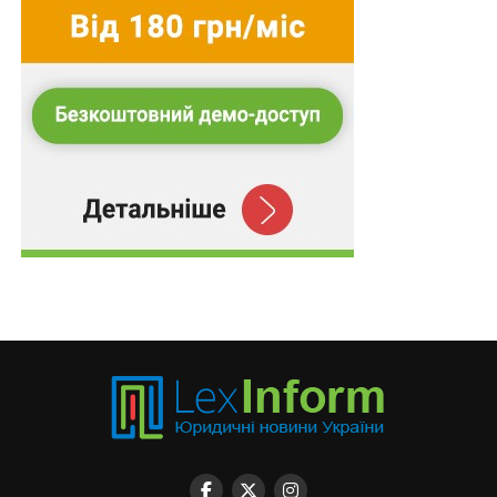
ПОВ'ЯЗАНІ ТЕМИ:
ВЕРХОВНИЙ СУД УКРАЇНИ
КАС УКРАЇНИ
КАСАЦІЙНА СКАРГА
НАЦІОНАЛЬНА АКАДЕМІЯ
НАСТУПНА
Для встановлення права спільної сумісної
власності на збудоване житло важливим є
період оплати, а не дата укладення договору
інвестування
НЕ ПРОПУСТІТЬ
Звернення прокурора до суду: критерій
«бездіяльності» компетентного органу