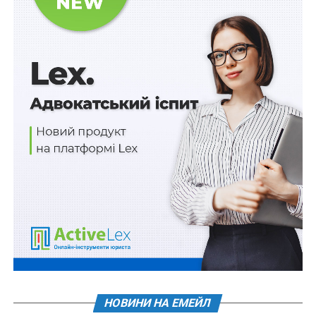
перебігу строку звернення до адміністративного суду
та, відповідно, вирішенні питання про дотримання, чи
порушив позивач цей строк, суд, має з’ясувати, коли
позивач дізнався або мав дізнатися про порушення
своїх прав, свобод чи інтересів.
До окружного адміністративного суду Академія
звернулася з позовом 2 березня 2019 р., тобто з
пропущенням місячного строку звернення до суду в
цій категорії справ. На обґрунтування поважності
причин пропуску вказаного строку
позивач послався
лише на обставини щодо зміни судової практики
.
Інших обставин щодо поважності причин пропуску
строку звернення до суду позивач не наводив.
Врахувавши правові позиції, викладені в постановах
Великої Палати Верховного Суду від 12 грудня 2018
р. у справі № 804/285/16, від 16 жовтня 2019 р. у
НОВИНИ НА ЕМЕЙЛ
справі
№ 1.380.2019.001198,
а також постановах