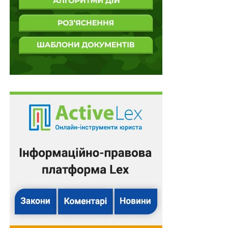
Схожі статті:
Стягнення простроченого податкового боргу за
кредитами, залученими під державні гарантії,
є…
Суд може вийти за межі доводів та вимог
апеляційної скарги в разі встановлення
порушення…
Віднесення населеного пункту до переліку
тимчасово окупованій території Мінреінтеграції
не є…
При визначенні строку на оскарження
податкового повідомлення-рішення під час
воєнного стану…
Відсутність відомостей про те, на якому саме
пристрої здійснювався відеозапис не є
підставою…