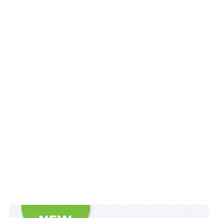
витрати в повному обсязі.
Суд першої інстанції позовні вимоги задовольнив.
Апеляційний суд рішення скасував та
залишив без
розгляду позовну заяву у зв’язку з пропуском
позивачем установленого законом місячного строку
звернення до суду та відсутності підстав для його
поновлення
.
У касаційній скарзі позивач вказав, що пропустив
строк звернення до суду з поважних причин, оскільки
до зміни судової практики та підсудності цієї
категорії справ із прийняттям Великою Палатою
Верховного Суду постанови від 12 грудня 2018 р. у
справі
№ 804/285/16
цей спір підлягав розгляду в
порядку цивільного судочинства та
строк позовної
давності становив три роки
.
Верховний Суд зазначив, що при визначенні початку