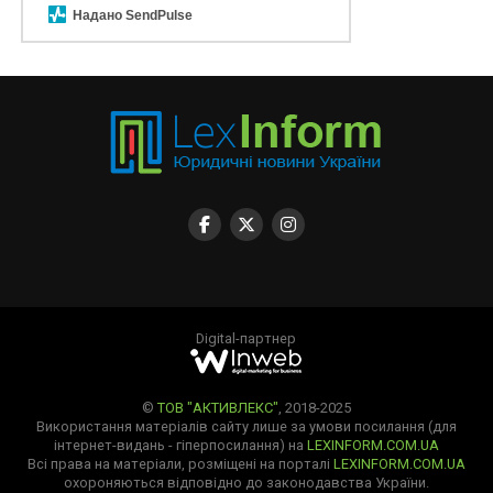
Надано SendPulse
Digital-партнер
©
ТОВ "АКТИВЛЕКС"
, 2018-2025
Використання матеріалів сайту лише за умови посилання (для
інтернет-видань - гіперпосилання) на
LEXINFORM.COM.UA
Всі права на матеріали, розміщені на порталі
LEXINFORM.COM.UA
охороняються відповідно до законодавства України.