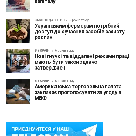
капіталу
ЗАКОНОДАВСТВО
6 років тому
Українським фермерам потрібний
доступ до сучасних засобів захисту
рослин
В УКРАЇНІ
6 років тому
Нові гнучкі та віддалені режими праці
мають бути законодавчо
затверджені
В УКРАЇНІ
6 років тому
Американська торговельна палата
закликає проголосувати за угоду з
МВФ