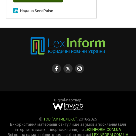
Надано SendPulse
Digital-партнер
©
ТОВ "АКТИВЛЕКС"
, 2018-2025
Використання матеріалів сайту лише за умови посилання (для
інтернет-видань - гіперпосилання) на
LEXINFORM.COM.UA
Всі права на матеріали, розміщені на порталі
LEXINFORM.COM.UA