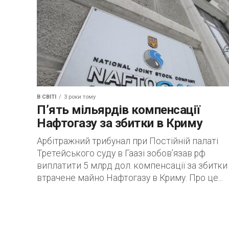
В СВІТІ
3 роки тому
П’ять мільярдів компенсації
Нафтогазу за збитки в Криму
Арбітражний трибунал при Постійній палаті
Третейського суду в Гаазі зобов’язав рф
виплатити 5 млрд дол. компенсації за збитки
втрачене майно Нафтогазу в Криму. Про це...