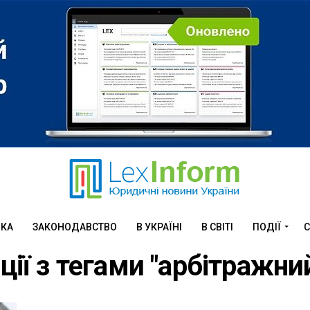
ИКА
ЗАКОНОДАВСТВО
В УКРАЇНІ
В СВІТІ
ПОДІЇ
С
ації з тегами "арбітражни