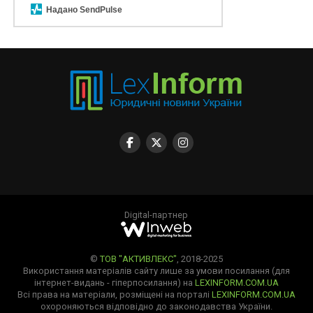
Надано SendPulse
Digital-партнер
©
ТОВ "АКТИВЛЕКС"
, 2018-2025
Використання матеріалів сайту лише за умови посилання (для
інтернет-видань - гіперпосилання) на
LEXINFORM.COM.UA
Всі права на матеріали, розміщені на порталі
LEXINFORM.COM.UA
охороняються відповідно до законодавства України.