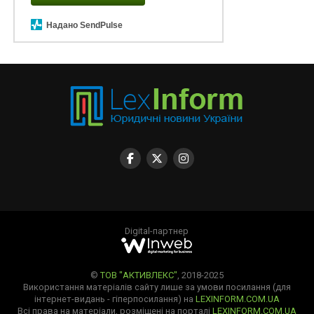
Надано SendPulse
Digital-партнер
©
ТОВ "АКТИВЛЕКС"
, 2018-2025
Використання матеріалів сайту лише за умови посилання (для
інтернет-видань - гіперпосилання) на
LEXINFORM.COM.UA
Всі права на матеріали, розміщені на порталі
LEXINFORM.COM.UA