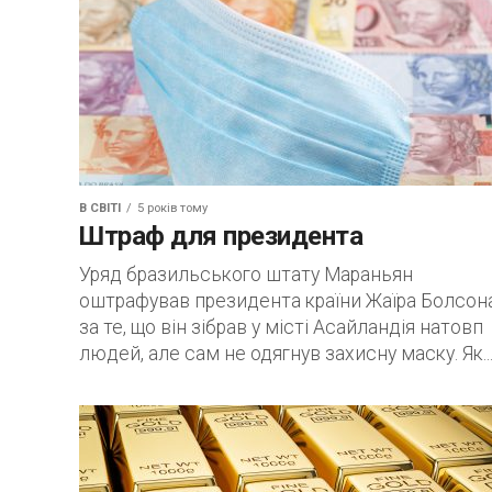
В СВІТІ
5 років тому
Штраф для президента
Уряд бразильського штату Мараньян
оштрафував президента країни Жаїра Болсон
за те, що він зібрав у місті Асайландія натовп
людей, але сам не одягнув захисну маску. Як..