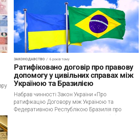
ЗАКОНОДАВСТВО
6 років тому
Ратифіковано договір про правову
допомогу у цивільних справах між
Україною та Бразилією
ару
Набрав чинності Закон України «Про
.
ратифікацію Договору між Україною та
Федеративною Республікою Бразилія про
взаємну правову допомогу та правові відносини
у цивільних справах» від 14 січня...