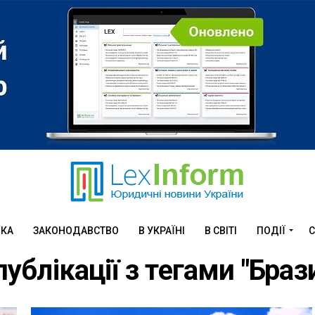
ИКА
ЗАКОНОДАВСТВО
В УКРАЇНІ
В СВІТІ
ПОДІЇ
С
публікації з тегами "Браз