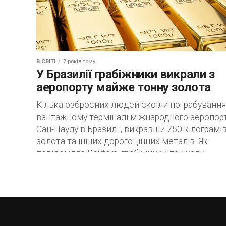
В СВІТІ
7 років тому
У Бразилії грабіжники викрали з
аеропорту майже тонну золота
Кілька озброєних людей скоїли пограбування
вантажному терміналі міжнародного аеропор
Сан-Паулу в Бразилії, викравши 750 кілограмі
золота та інших дорогоцінних металів. Як
повідомляє Reuters, грабіжники приїхали...