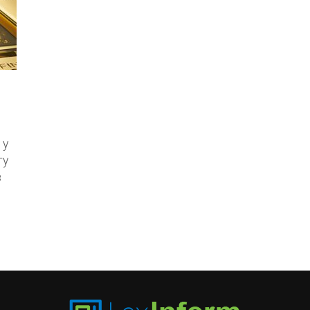
 у
ту
в