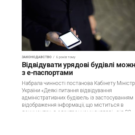
ЗАКОНОДАВСТВО
6 років тому
Відвідувати урядові будівлі мож
з e-паспортами
Набрала чинності постанова Кабінету Міністр
України «Деякі питання відвідування
адміністративних будівель із застосуванням
відображення інформації, що міститься в
документах, в електронному вигляді» від 29
квітня 2020...