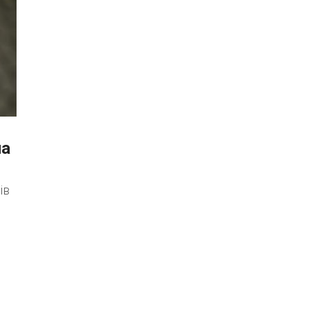
на
ів