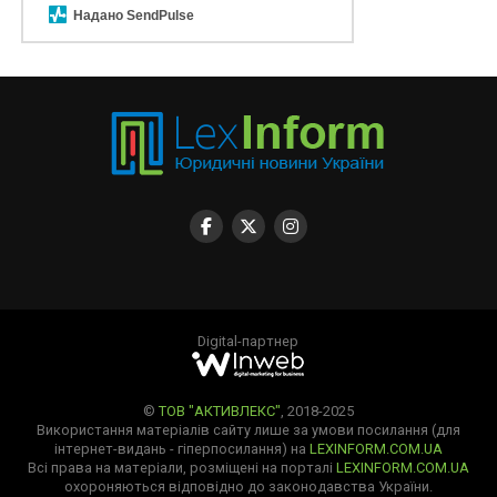
Надано SendPulse
Digital-партнер
©
ТОВ "АКТИВЛЕКС"
, 2018-2025
Використання матеріалів сайту лише за умови посилання (для
інтернет-видань - гіперпосилання) на
LEXINFORM.COM.UA
Всі права на матеріали, розміщені на порталі
LEXINFORM.COM.UA
охороняються відповідно до законодавства України.