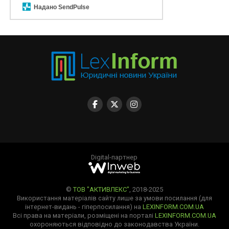
Надано SendPulse
Digital-партнер
©
ТОВ "АКТИВЛЕКС"
, 2018-2025
Використання матеріалів сайту лише за умови посилання (для
інтернет-видань - гіперпосилання) на
LEXINFORM.COM.UA
Всі права на матеріали, розміщені на порталі
LEXINFORM.COM.UA
охороняються відповідно до законодавства України.