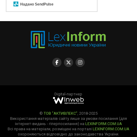
Надано SendPulse
Digital-партнер
©
ТОВ "АКТИВЛЕКС"
, 2018-2025
Використання матеріалів сайту лише за умови посилання (для
інтернет-видань - гіперпосилання) на
LEXINFORM.COM.UA
Всі права на матеріали, розміщені на порталі
LEXINFORM.COM.UA
охороняються відповідно до законодавства України.