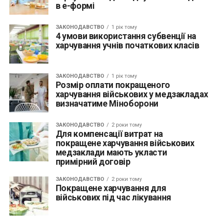
в е-формі
ЗАКОНОДАВСТВО
1 рік тому
4 умови використання субвенції на
харчування учнів початкових класів
ЗАКОНОДАВСТВО
1 рік тому
Розмір оплати покращеного
харчування військових у медзакладах
визначатиме Міноборони
ЗАКОНОДАВСТВО
2 роки тому
Для компенсації витрат на
покращене харчування військових
медзаклади мають укласти
примірний договір
ЗАКОНОДАВСТВО
2 роки тому
Покращене харчування для
військових під час лікування