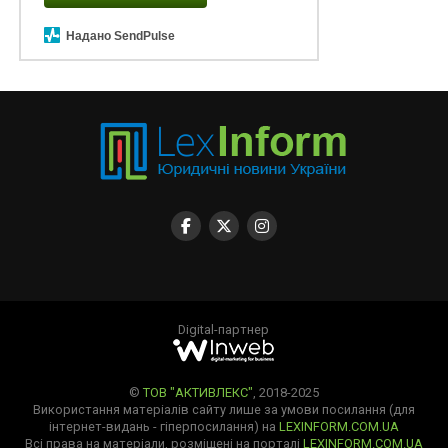
Надано SendPulse
Digital-партнер
©
ТОВ "АКТИВЛЕКС"
, 2018-2025
Використання матеріалів сайту лише за умови посилання (для
інтернет-видань - гіперпосилання) на
LEXINFORM.COM.UA
Всі права на матеріали, розміщені на порталі
LEXINFORM.COM.UA